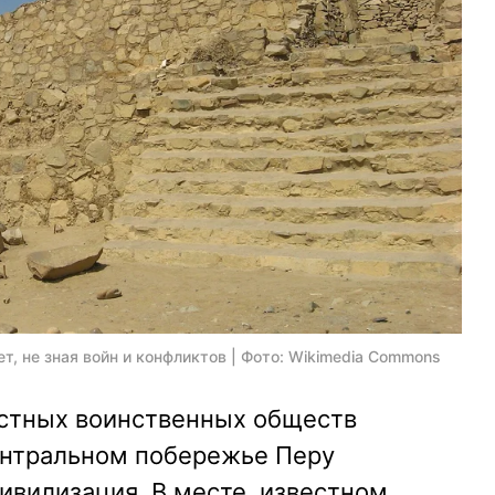
, не зная войн и конфликтов | Фото: Wikimedia Commons
естных воинственных обществ
ентральном побережье Перу
ивилизация. В месте, известном