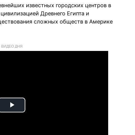
евнейших известных городских центров в
с цивилизацией Древнего Египта и
ществования сложных обществ в Америке
ВИДЕО ДНЯ
Play
Video