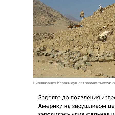
Цивилизация Караль существовала тысячи лет
Задолго до появления изв
Америки на засушливом ц
зародилась удивительная ц