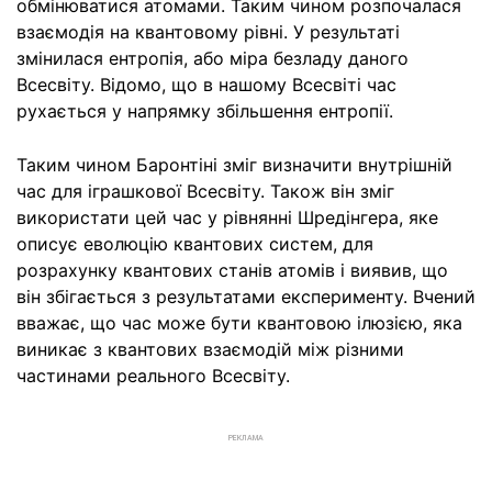
обмінюватися атомами. Таким чином розпочалася
взаємодія на квантовому рівні. У результаті
змінилася ентропія, або міра безладу даного
Всесвіту. Відомо, що в нашому Всесвіті час
рухається у напрямку збільшення ентропії.
Таким чином Баронтіні зміг визначити внутрішній
час для іграшкової Всесвіту. Також він зміг
використати цей час у рівнянні Шредінгера, яке
описує еволюцію квантових систем, для
розрахунку квантових станів атомів і виявив, що
він збігається з результатами експерименту. Вчений
вважає, що час може бути квантовою ілюзією, яка
виникає з квантових взаємодій між різними
частинами реального Всесвіту.
РЕКЛАМА