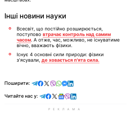
Інші новини науки
Всесвіт, що постійно розширюється,
поступово
втрачає контроль над самим
часом
. А отже, час, можливо, не існуватиме
вічно, вважають фізики.
Існує 4 основні сили природи: фізики
з'ясували,
де ховається п'ята сила.
відправити у Telegram
поділитись у Facebook
поділитись у X
відправити у Viber
відправити у Whatsapp
відправити у Messenger
відправити у LinkedIn
Поширити:
Читайте у Telegram
Читайте у Facebook
Читайте у X
Читайте у Google news
Читайте у Viber
Читайте у LinkedIn
Читайте нас у: