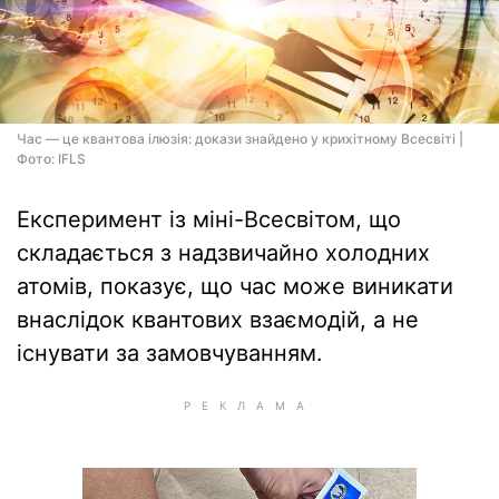
Час — це квантова ілюзія: докази знайдено у крихітному Всесвіті |
Фото: IFLS
Експеримент із міні-Всесвітом, що
складається з надзвичайно холодних
атомів, показує, що час може виникати
внаслідок квантових взаємодій, а не
існувати за замовчуванням.