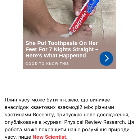
Плин часу може бути ілюзією, що виникає
внаслідок квантових взаємодій між різними
частинами Всесвіту, припускає нове дослідження,
опубліковане в журналі Physical Review Research. Ця
робота може покращити наше розуміння природи
часу, пише
New Scientist.