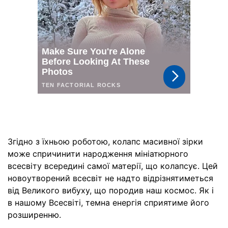
Згідно з їхньою роботою, колапс масивної зірки
може спричинити народження мініатюрного
всесвіту всередині самої матерії, що колапсує. Цей
новоутворений всесвіт не надто відрізнятиметься
від Великого вибуху, що породив наш космос. Як і
в нашому Всесвіті, темна енергія сприятиме його
розширенню.