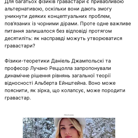
Для багатьох фізиків гравастари є привабливою
альтернативою, оскільки вони дають змогу
уникнути деяких концептуальних проблем,
пов’язаних із чорними дірами. Проте одне важливе
питання залишалося без відповіді протягом
десятиліть: як насправді можуть утворюватися
гравастари?
Фізики-теоретики Даніель Джампольскі та
професор Лучано Реццолла запропонували
динамічне рішення рівнянь загальної теорії
відносності Альберта Ейнштейна. Воно може
пояснити, як зірка, що колапсує, може породити
гравастар.
РЕКЛАМА