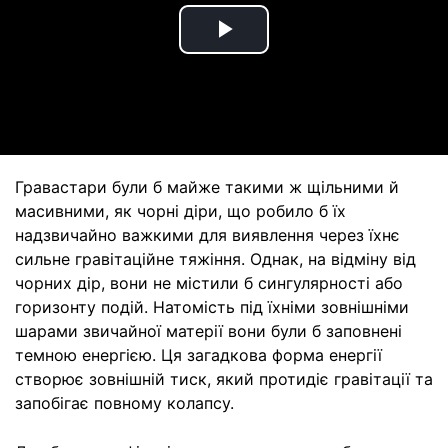
Play
Video
Гравастари були б майже такими ж щільними й
масивними, як чорні діри, що робило б їх
надзвичайно важкими для виявлення через їхнє
сильне гравітаційне тяжіння. Однак, на відміну від
чорних дір, вони не містили б сингулярності або
горизонту подій. Натомість під їхніми зовнішніми
шарами звичайної матерії вони були б заповнені
темною енергією. Ця загадкова форма енергії
створює зовнішній тиск, який протидіє гравітації та
запобігає повному колапсу.