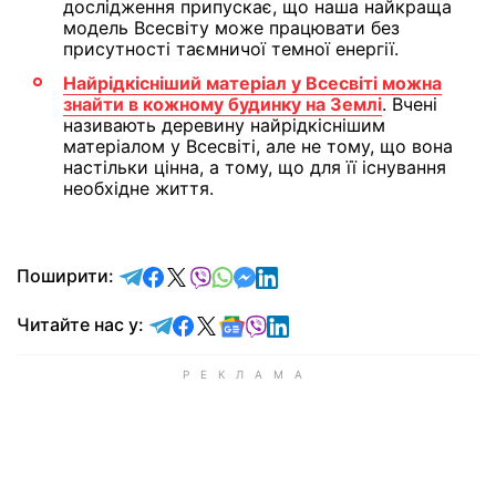
дослідження припускає, що наша найкраща
модель Всесвіту може працювати без
присутності таємничої темної енергії.
Найрідкісніший матеріал у Всесвіті можна
знайти в кожному будинку на Землі
. Вчені
називають деревину найрідкіснішим
матеріалом у Всесвіті, але не тому, що вона
настільки цінна, а тому, що для її існування
необхідне життя.
відправити у Telegram
поділитись у Facebook
поділитись у X
відправити у Viber
відправити у Whatsapp
відправити у Messenger
відправити у LinkedIn
Поширити:
Читайте у Telegram
Читайте у Facebook
Читайте у X
Читайте у Google news
Читайте у Viber
Читайте у LinkedIn
Читайте нас у: