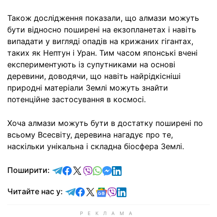
Також дослідження показали, що алмази можуть
бути відносно поширені на екзопланетах і навіть
випадати у вигляді опадів на крижаних гігантах,
таких як Нептун і Уран. Тим часом японські вчені
експериментують із супутниками на основі
деревини, доводячи, що навіть найрідкісніші
природні матеріали Землі можуть знайти
потенційне застосування в космосі.
Хоча алмази можуть бути в достатку поширені по
всьому Всесвіту, деревина нагадує про те,
наскільки унікальна і складна біосфера Землі.
відправити у Telegram
поділитись у Facebook
поділитись у X
відправити у Viber
відправити у Whatsapp
відправити у Messenger
відправити у LinkedIn
Поширити:
Читайте у Telegram
Читайте у Facebook
Читайте у X
Читайте у Google news
Читайте у Viber
Читайте у LinkedIn
Читайте нас у: