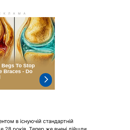
нтом в існуючій стандартній
е 28 років. Тепер же вчені дійшли