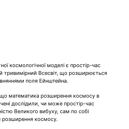
ої космологічної моделі є простір-час
ий тривимірний Всесвіт, що розширюється
рівняннями поля Ейнштейна.
 що математика розширення космосу в
чені дослідили, чи може простір-час
істю Великого вибуху, сам по собі
 розширення космосу.