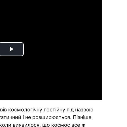
Play
Video
ів космологічну постійну під назвою
татичний і не розширюється. Пізніше
ї, коли виявилося, що космос все ж