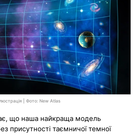
люстрація | Фото: New Atlas
ає, що наша найкраща модель
ез присутності таємничої темної