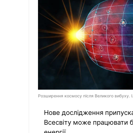
Розширення космосу після Великого вибуху. І
Нове дослідження припуск
Всесвіту може працювати б
енергії.