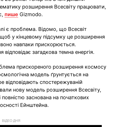
ематику розширення Всесвіту працювати,
є,
пише
Gizmodo.
лі є проблема. Відомо, що Всесвіт
 щоб у кінцевому підсумку це розширення
ї, воно навпаки прискорюється.
 відповідає загадкова темна енергія.
облема прискореного розширення космосу
осмологічна модель ґрунтується на
бре відповідають спостережуваній
ували нову модель розширення Всесвіту,
і повністю заснована на початкових
носності Ейнштейна.
ВІДЕО ДНЯ