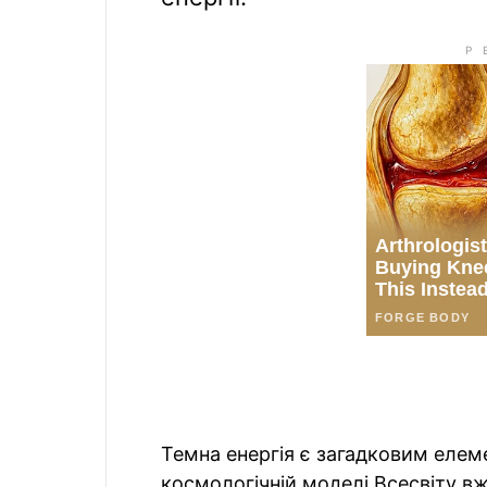
Темна енергія є загадковим елеме
космологічній моделі Всесвіту вж