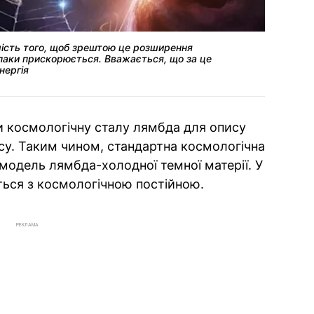
мість того, щоб зрештою це розширення
авпаки прискорюється. Вважається, що за це
нергія
ли космологічну сталу лямбда для опису
у. Таким чином, стандартна космологічна
модель лямбда-холодної темної матерії. У
ється з космологічною постійною.
РЕКЛАМА