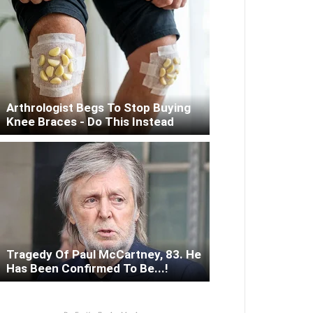
Arthrologist Begs To Stop Buying
Knee Braces - Do This Instead
Tragedy Of Paul McCartney, 83. He
Has Been Confirmed To Be...!