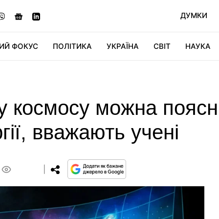
ДУМКИ
ИЙ ФОКУС
ПОЛІТИКА
УКРАЇНА
СВІТ
НАУКА
ДІДЖИТАЛ
АВТО
СВІТФАН
КУ
у космосу можна поясн
гії, вважають учені
0