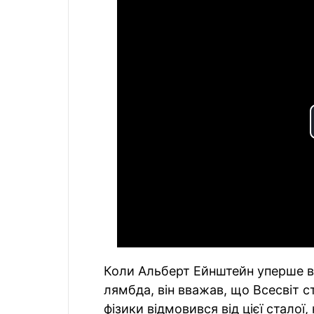
Коли Альберт Ейнштейн уперше вв
лямбда, він вважав, що Всесвіт с
фізики відмовився від цієї стало