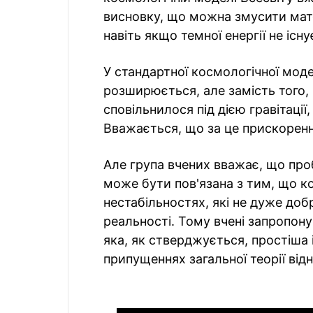
висновку, що можна змусити мат
навіть якщо темної енергії не існу
У стандартної космологічної моде
розширюється, але замість того,
сповільнилося під дією гравітаці
Вважається, що за це прискорення
Але група вчених вважає, що пр
може бути пов'язана з тим, що к
нестабільностях, які не дуже до
реальності. Тому вчені запропон
яка, як стверджується, простіша 
припущеннях загальної теорії від