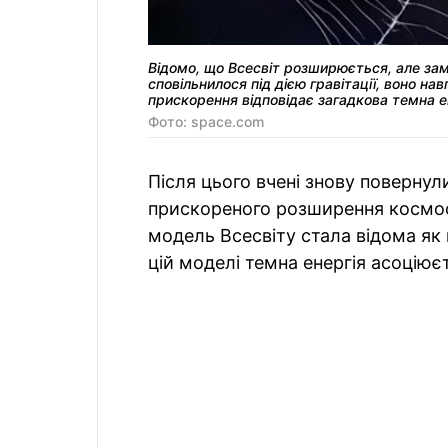
Відомо, що Всесвіт розширюється, але за
сповільнилося під дією гравітації, воно н
прискорення відповідає загадкова темна е
Фото: space.com
Після цього вчені знову поверну
прискореного розширення космос
модель Всесвіту стала відома як 
цій моделі темна енергія асоцію