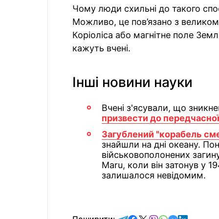
Чому люди схильні до такого спо
Можливо, це пов’язано з велико
Коріоліса або магнітне поле Зем
кажуть вчені.
Інші новини науки
Вчені з'ясували, що зникн
призвести до передчасної
Загублений "корабель сме
знайшли на дні океану. По
військовополонених загин
Maru, коли він затонув у 1
залишалося невідомим.
відправити у Telegram
поділитись у Facebo
поділитись у X
відправити у Vi
відправити у
відправит
відправи