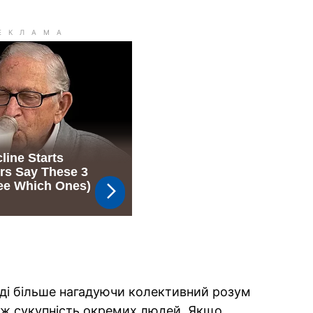
оді більше нагадуючи колективний розум
ніж сукупність окремих людей. Якщо