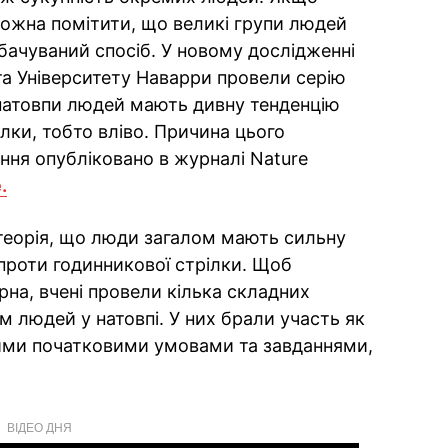
 можна помітити, що великі групи людей
бачуваний спосіб. У новому дослідженні
 та Університету Наварри провели серію
 натовпи людей мають дивну тенденцію
лки, тобто вліво. Причина цього
ня опубліковано в журналі Nature
.
я теорія, що люди загалом мають сильну
проти годинникової стрілки. Щоб
ірна, вчені провели кілька складних
ом людей у натовпі. У них брали участь як
овими початковими умовами та завданнями,
ВІДЕО ДНЯ