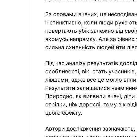
За словами вчених, це несподіван
інстинктивно, коли люди рухают
повертають убік залежно від свої
якомусь напрямку. Але за рівних 
сильна схильність людей йти ліво
Під час аналізу результатів досл
особливості, вік, стать учасників
лівшами, адже все це могло впли
Результати залишалися незмінним
Природно, як виявили вчені, діти
стрілки, ніж дорослі, тому вік ві
цього ефекту.
Автори дослідження зазначають,
дивовижними, якщо врахувати, що