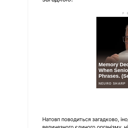
Натовп поводиться загадково, ін
величезного єдиного організму, 