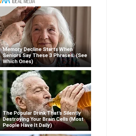
Memory Decline Starts When
Seniors Say These 3 Phrases. (See
Which Ones)
The Popular Drink That's Silently
Destroying Your Brain Cells (Most
People Have It Daily)