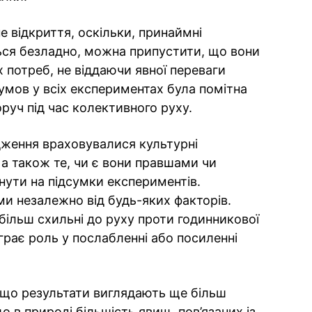
е відкриття, оскільки, принаймні
ься безладно, можна припустити, що вони
х потреб, не віддаючи явної переваги
умов у всіх експериментах була помітна
руч під час колективного руху.
ідження враховувалися культурні
, а також те, чи є вони правшами чи
нути на підсумки експериментів.
и незалежно від будь-яких факторів.
 більш схильні до руху проти годинникової
діграє роль у послабленні або посиленні
 що результати виглядають ще більш
 в природі більшість явищ, пов’язаних із