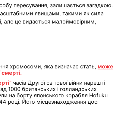
собу пересування, залишається загадкою.
масштабними явищами, такими як сила
лі, але це видається малоймовірним,
ення хромосоми, яка визначає стать,
може
 смерті.
рті"
часів Другої світової війни нарешті
над 1000 британських і голландських
ули на борту японського корабля Hofuku
944 році. Його місцезнаходження досі
ok
ber
 Whatsapp
и у Messenger
ти у LinkedIn