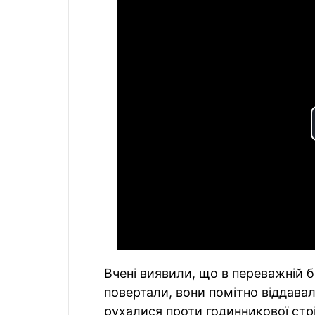
Вчені виявили, що в переважній б
повертали, вони помітно віддавал
рухалися проти годинникової стр