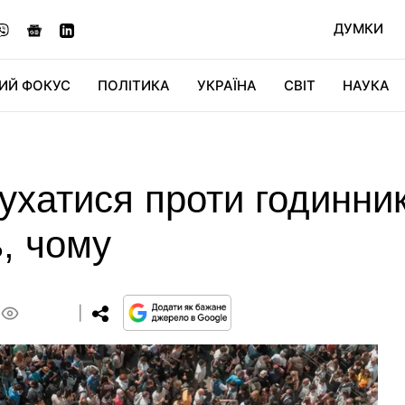
ДУМКИ
ИЙ ФОКУС
ПОЛІТИКА
УКРАЇНА
СВІТ
НАУКА
ДІДЖИТАЛ
АВТО
СВІТФАН
КУ
ухатися проти годинник
ь, чому
0