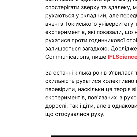
спостерігати зверху та здалеку,
рухаються у складний, але перед
вчені з Токійського університету
експериментів, які показали, що
рухатися проти годинникової стрі
залишається загадкою. Досліджен
Communications, пише
IFLScience
За останні кілька років з’явилас
схильність рухатися колективно 
перевірити, наскільки ця теорія в
експериментів, пов'язаних із рух
дорослі, так і діти, але з однак
що стосувалися руху.