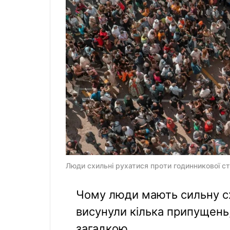
Люди схильні рухатися проти годинникової стр
Чому люди мають сильну сх
висунули кілька припущень
загадкою.