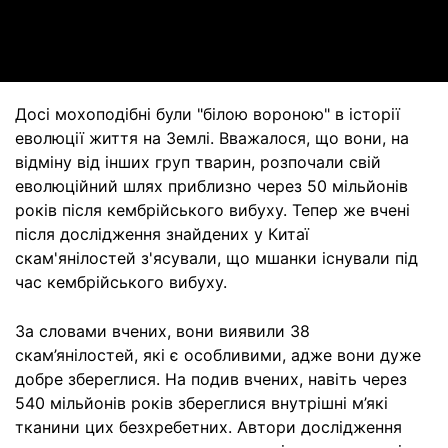
Video
Досі мохоподібні були "білою вороною" в історії
еволюції життя на Землі. Вважалося, що вони, на
відміну від інших груп тварин, розпочали свій
еволюційний шлях приблизно через 50 мільйонів
років після кембрійського вибуху. Тепер же вчені
після дослідження знайдених у Китаї
скам'янілостей з'ясували, що мшанки існували під
час кембрійського вибуху.
За словами вчених, вони виявили 38
скам’янілостей, які є особливими, адже вони дуже
добре збереглися. На подив вчених, навіть через
540 мільйонів років збереглися внутрішні м’які
тканини цих безхребетних. Автори дослідження