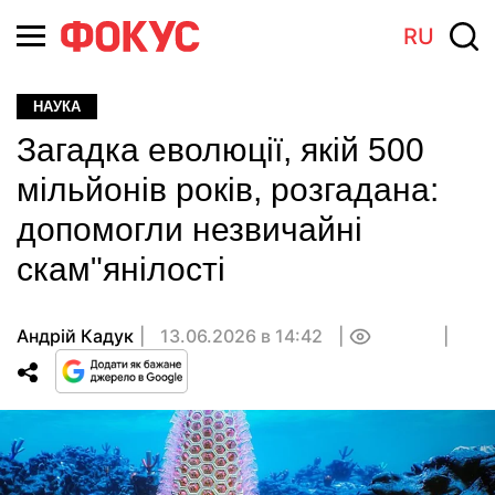
RU
НАУКА
Загадка еволюції, якій 500
мільйонів років, розгадана:
допомогли незвичайні
скам"янілості
Андрій Кадук
13.06.2026 в 14:42
0