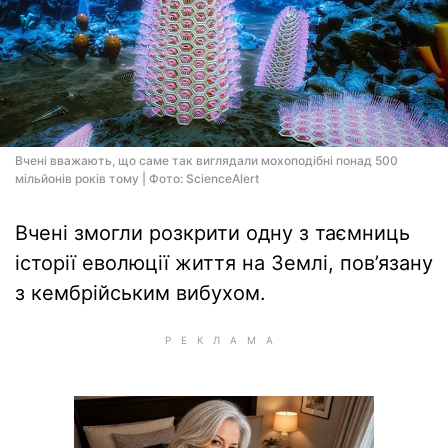
Вчені вважають, що саме так виглядали мохоподібні понад 500
мільйонів років тому | Фото: ScienceAlert
Вчені змогли розкрити одну з таємниць
історії еволюції життя на Землі, пов’язану
з кембрійським вибухом.