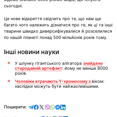
сьогодні.
Це нове відкриття свідчить про те, що нам ще
багато чого належить дізнатися про те, як ці та інші
тварини швидко диверсифікувалися й розселилися
по нашій планеті понад 500 мільйонів років тому.
Інші новини науки
У шлунку гігантського алігатора
знайдено
стародавній артефакт
: йому не менше 8000
років.
Чоловіки втрачають Y-хромосому з
віком:
наслідки можуть бути найжахливішими.
відправити у Telegram
поділитись у Facebook
поділитись у X
відправити у Viber
відправити у Whatsapp
відправити у Messenger
відправити у LinkedIn
Поширити: