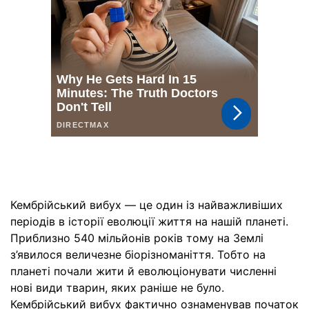
Кембрійський вибух — це один із найважливіших
періодів в історії еволюції життя на нашій планеті.
Приблизно 540 мільйонів років тому на Землі
з’явилося величезне біорізноманіття. Тобто на
планеті почали жити й еволюціонувати численні
нові види тварин, яких раніше не було.
Кембрійський вибух фактично ознаменував початок