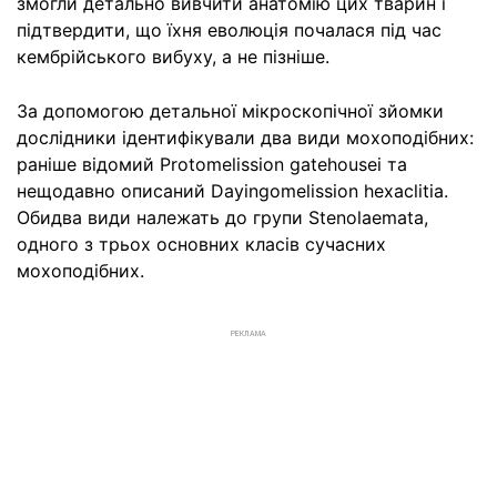
змогли детально вивчити анатомію цих тварин і
підтвердити, що їхня еволюція почалася під час
кембрійського вибуху, а не пізніше.
За допомогою детальної мікроскопічної зйомки
дослідники ідентифікували два види мохоподібних:
раніше відомий Protomelission gatehousei та
нещодавно описаний Dayingomelission hexaclitia.
Обидва види належать до групи Stenolaemata,
одного з трьох основних класів сучасних
мохоподібних.
РЕКЛАМА