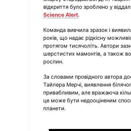
відкриття було зроблено у віддал
Science Alert
.
Команда вивчила зразок і виявила
років, що надає рідкісну можливі
протягом тисячоліть. Автори заз
шерстистих мамонтів, а також вовк
рослин.
За словами провідного автора до
Тайлера Мерчі, виявлення білячо
привабливим, але вражаюча кількі
це може бути недооціненим спос
планети.