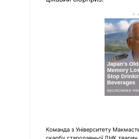
Команда з Університету Макмасте
скарбу стародавньої ДНК тварин