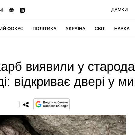
ДУМКИ
ИЙ ФОКУС
ПОЛІТИКА
УКРАЇНА
СВІТ
НАУКА
ДІДЖИТАЛ
АВТО
СВІТФАН
КУ
карб виявили у старод
і: відкриває двері у ми
0