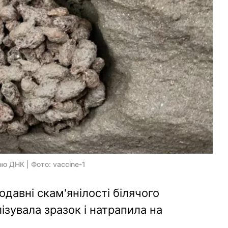
ю ДНК | Фото: vaccine-1
давні скам'янілості білячого
зувала зразок і натрапила на