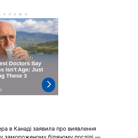
ра в Канаді заявила про виявлення
 у замороженому білячому посліді —