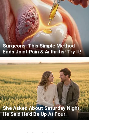
Surgeons: This Simple Method
Ends Joint Pain & Arthritis! Try It!
She Asked About Saturday Night.
He Said He'd Be Up At Four.