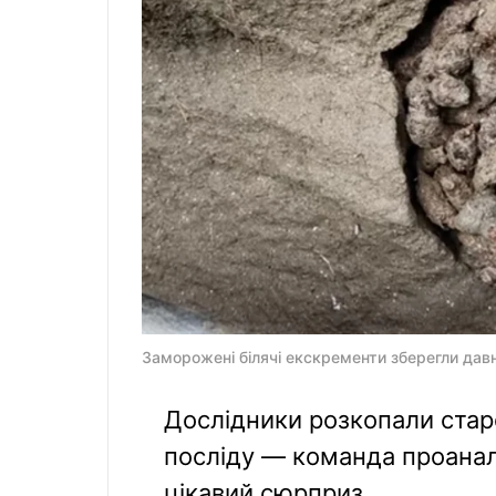
Заморожені білячі екскременти зберегли давн
Дослідники розкопали старо
посліду — команда проаналі
цікавий сюрприз.