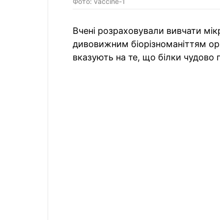
Фото: vaccine-1
Вчені розраховували вивчати мікр
дивовижним біорізноманіттям орг
вказують на те, що білки чудово 