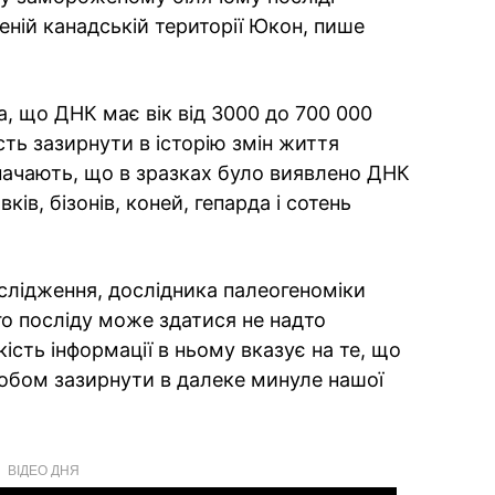
еній канадській території Юкон, пише
, що ДНК має вік від 3000 до 700 000
сть зазирнути в історію змін життя
начають, що в зразках було виявлено ДНК
ів, бізонів, коней, гепарда і сотень
слідження, дослідника палеогеноміки
го посліду може здатися не надто
сть інформації в ньому вказує на те, що
обом зазирнути в далеке минуле нашої
ВІДЕО ДНЯ