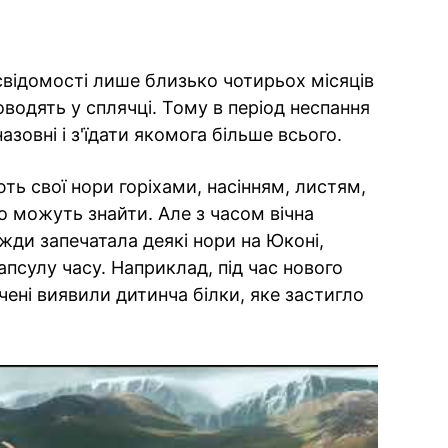
свідомості лише близько чотирьох місяців
оводять у сплячці. Тому в період неспання
зовні і з'їдати якомога більше всього.
ть свої нори горіхами, насінням, листям,
о можуть знайти. Але з часом вічна
жди запечатала деякі нори на Юконі,
псулу часу. Наприклад, під час нового
учені виявили дитинча білки, яке застигло