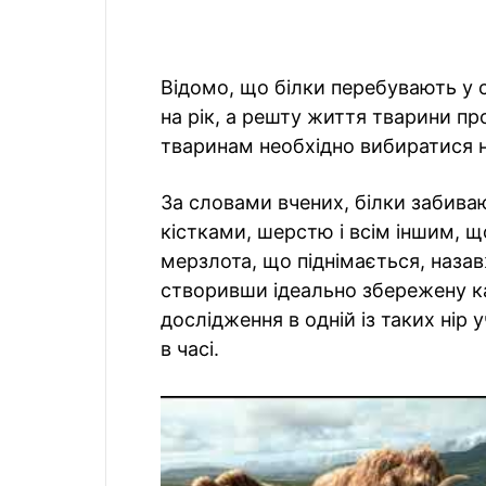
Відомо, що білки перебувають у 
на рік, а решту життя тварини пр
тваринам необхідно вибиратися на
За словами вчених, білки забиваю
кістками, шерстю і всім іншим, щ
мерзлота, що піднімається, назав
створивши ідеально збережену ка
дослідження в одній із таких нір 
в часі.