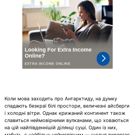
Коли мова заходить про Антарктиду, на думку
спадають безкраї білі простори, величезні айсберги
і холодні вітри. Однак крижаний континент також
славиться неймовірними вулканами, що ховаються
на цій найпівденнішій ділянці суші. Один із них,
мабуть, є найбільш неймовірним — щодня вивергає