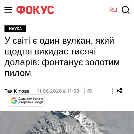
RU
НАУКА
У світі є один вулкан, який
щодня викидає тисячі
доларів: фонтанує золотим
пилом
Тая Кітова
11.06.2026 в 11:58
0