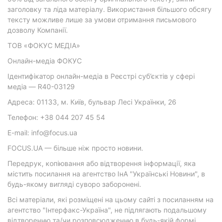
заголовку та ліда матеріалу. Використання більшого обсягу
тексту можливе лише за умови отримання письмового
дозволу Компанії.
ТОВ «ФОКУС МЕДІА»
Онлайн-медіа ФОКУС
Ідентифікатор онлайн-медіа в Реєстрі суб’єктів у сфері
медіа — R40-03129
Адреса: 01133, м. Київ, бульвар Лесі Українки, 26
Телефон: +38 044 207 45 54
E-mail: info@focus.ua
FOCUS.UA — більше ніж просто новини.
Передрук, копіювання або відтворення інформації, яка
містить посилання на агентство ІнА "Українські Новини", в
будь-якому вигляді суворо заборонені.
Всі матеріали, які розміщені на цьому сайті з посиланням на
агентство "Інтерфакс-Україна", не підлягають подальшому
відтворенню та/чи розповсюдженню в будь-якій формі,