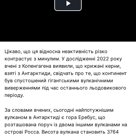
Play
Video
Цікаво, що ця відносна неактивність різко
контрастує з минулим. У дослідженні 2022 року
вчені з Копенгагена виявили, що крижані керни,
взяті з Антарктиди, свідчать про те, що континент
був спустошений гігантськими вулканічними
виверженнями під час останнього льодовикового
періоду.
За словами вчених, сьогодні найпотужнішим
вулканом в Антарктиді є гора Еребус, що
розташована поруч із двома іншими вулканами на
острові Росса. Висота вулкана становить 3764