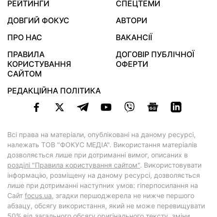
РЕЙТИНГИ
СПЕЦТЕМИ
ДОВГИЙ ФОКУС
АВТОРИ
ПРО НАС
ВАКАНСІЇ
ПРАВИЛА
ДОГОВІР ПУБЛІЧНОЇ
КОРИСТУВАННЯ
ОФЕРТИ
САЙТОМ
РЕДАКЦІЙНА ПОЛІТИКА
Всі права на матеріали, опубліковані на даному ресурсі,
належать ТОВ "ФОКУС МЕДІА". Використання матеріалів
дозволяється лише при дотриманні вимог, описаних в
розділі "Правила користування сайтом"
. Використовувати
інформацію, розміщену на даному ресурсі, дозволяється
лише при дотриманні наступних умов: гіперпосилання на
Cайт
focus.ua
, згадки першоджерела не нижче першого
абзацу, обсягу використання, який не може перевищувати
50% від загального обсягу оригінального тексту, зміни