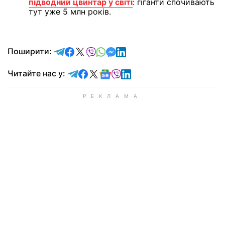
підводний цвинтар у світі
: гіганти спочивають
тут уже 5 млн років.
відправити у Telegram
поділитись у Facebook
поділитись у X
відправити у Viber
відправити у Whatsapp
відправити у Messenger
відправити у LinkedIn
Поширити:
Читайте у Telegram
Читайте у Facebook
Читайте у X
Читайте у Google news
Читайте у Viber
Читайте у LinkedIn
Читайте нас у: