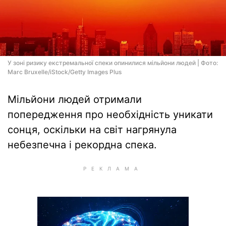
У зоні ризику екстремальної спеки опинилися мільйони людей | Фото:
Marc Bruxelle/iStock/Getty Images Plus
Мільйони людей отримали
попередження про необхідність уникати
сонця, оскільки на світ нагрянула
небезпечна і рекордна спека.