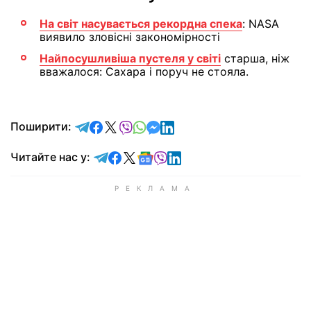
На світ насувається рекордна спека
: NASA
виявило зловісні закономірності
Найпосушливіша пустеля у світі
старша, ніж
вважалося: Сахара і поруч не стояла.
відправити у Telegram
поділитись у Facebook
поділитись у X
відправити у Viber
відправити у Whatsapp
відправити у Messenger
відправити у LinkedIn
Поширити:
Читайте у Telegram
Читайте у Facebook
Читайте у X
Читайте у Google news
Читайте у Viber
Читайте у LinkedIn
Читайте нас у: