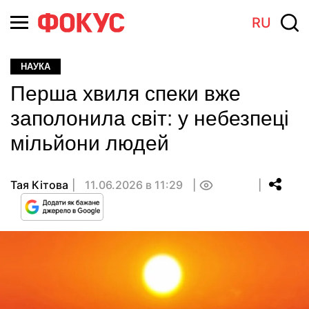
RU
НАУКА
Перша хвиля спеки вже
заполонила світ: у небезпеці
мільйони людей
Тая Кітова
11.06.2026 в 11:29
0