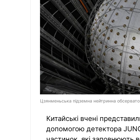
Цзянменьська підземна нейтринна обсерватор
Китайські вчені представил
допомогою детектора JUN
частинок, які заповнюють в