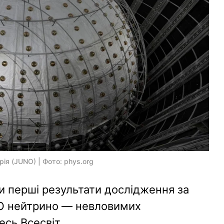
ія (JUNO) | Фото: phys.org
и перші результати дослідження за
O нейтрино — невловимих
есь Всесвіт.