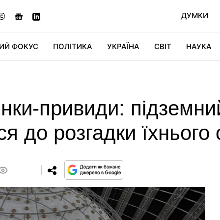
ДУМКИ
ИЙ ФОКУС
ПОЛІТИКА
УКРАЇНА
СВІТ
НАУКА
ДІДЖИТАЛ
АВТО
СВІТФАН
КУ
инки-привиди: підземни
ся до розгадки їхнього 
0