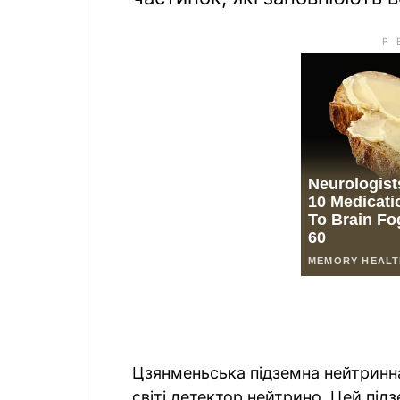
Цзянменьська підземна нейтринн
світі детектор нейтрино. Цей під