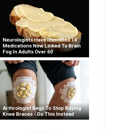
Neurologists Have Identified 10
Medications Now Linked To Brain
Fog In Adults Over 60
Arthrologist Begs To Stop Buying
Knee Braces - Do This Instead