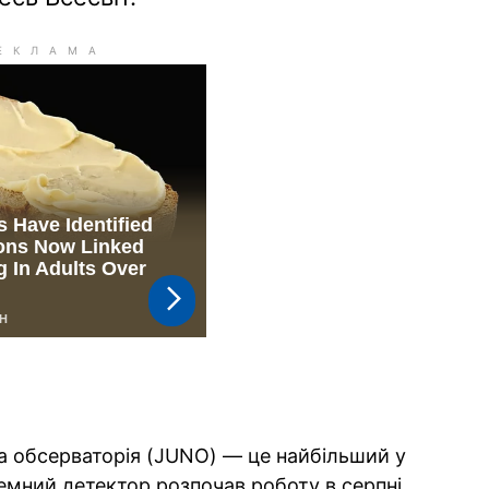
а обсерваторія (JUNO) — це найбільший у
земний детектор розпочав роботу в серпні