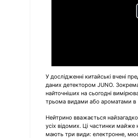
У дослідженні китайські вчені пр
даних детектором JUNO. Зокрема,
найточніших на сьогодні вимірюв
трьома видами або ароматами в м
Нейтрино вважається найзагадк
усіх відомих. Ці частинки майже 
мають три види: електронне, мюо