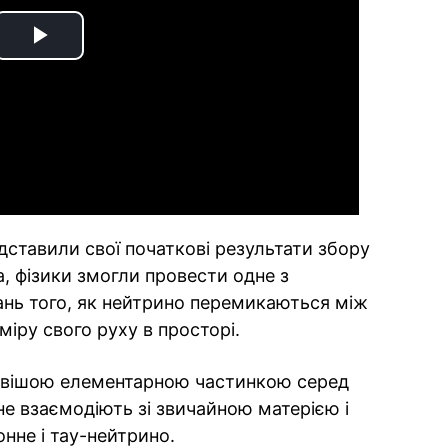
Play
Video
едставили свої початкові результати збору
 фізики змогли провести одне з
ань того, як нейтрино перемикаються між
іру свого руху в просторі.
овішою елементарною частинкою серед
не взаємодіють зі звичайною матерією і
нне і тау-нейтрино.