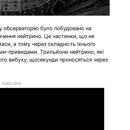
у обсерваторію було побудовано на
ивчення нейтрино. Це частинки, що не
аси, а тому через складність їхнього
ми-привидами. Трильйони нейтрино, які
ого вибуху, щосекунди проносяться через
ВІДЕО ДНЯ