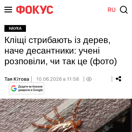
RU
НАУКА
Кліщі стрибають із дерев,
наче десантники: учені
розповіли, чи так це (фото)
Тая Кітова
10.06.2026 в 11:58
0