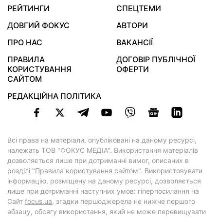
РЕЙТИНГИ
СПЕЦТЕМИ
ДОВГИЙ ФОКУС
АВТОРИ
ПРО НАС
ВАКАНСІЇ
ПРАВИЛА
ДОГОВІР ПУБЛІЧНОЇ
КОРИСТУВАННЯ
ОФЕРТИ
САЙТОМ
РЕДАКЦІЙНА ПОЛІТИКА
Всі права на матеріали, опубліковані на даному ресурсі,
належать ТОВ "ФОКУС МЕДІА". Використання матеріалів
дозволяється лише при дотриманні вимог, описаних в
розділі "Правила користування сайтом"
. Використовувати
інформацію, розміщену на даному ресурсі, дозволяється
лише при дотриманні наступних умов: гіперпосилання на
Cайт
focus.ua
, згадки першоджерела не нижче першого
абзацу, обсягу використання, який не може перевищувати