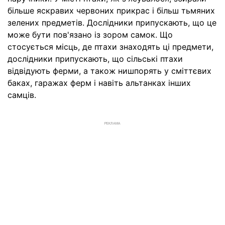
більше яскравих червоних прикрас і більш тьмяних
зелених предметів. Дослідники припускають, що це
може бути пов'язано із зором самок. Що
стосується місць, де птахи знаходять ці предмети,
дослідники припускають, що сільські птахи
відвідують ферми, а також нишпорять у сміттєвих
баках, гаражах ферм і навіть альтанках інших
самців.
РЕКЛАМА