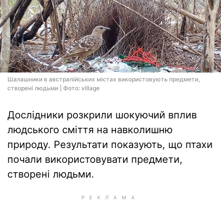
Шалашники в австралійських містах використовують предмети,
створені людьми | Фото: village
Дослідники розкрили шокуючий вплив
людського сміття на навколишню
природу. Результати показують, що птахи
почали використовувати предмети,
створені людьми.