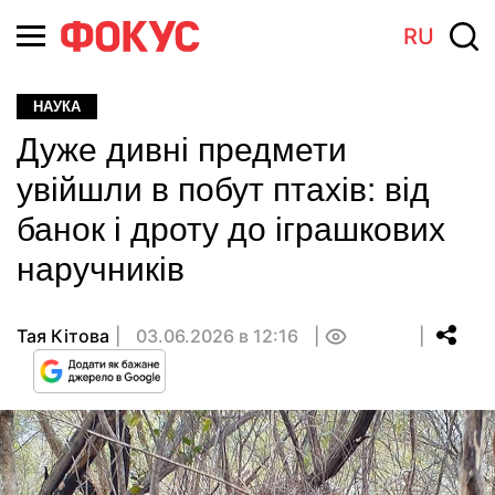
RU
НАУКА
Дуже дивні предмети
увійшли в побут птахів: від
банок і дроту до іграшкових
наручників
Тая Кітова
03.06.2026 в 12:16
0