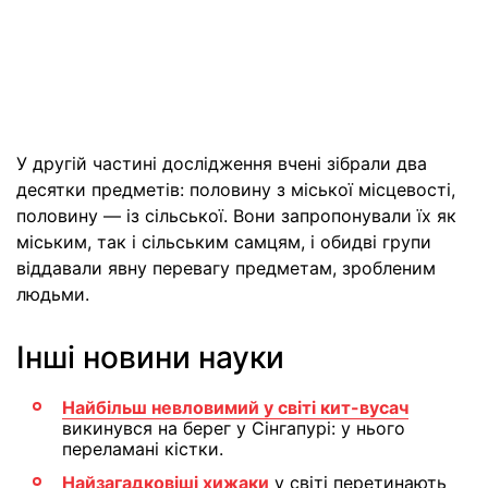
У другій частині дослідження вчені зібрали два
десятки предметів: половину з міської місцевості,
половину — із сільської. Вони запропонували їх як
міським, так і сільським самцям, і обидві групи
віддавали явну перевагу предметам, зробленим
людьми.
Інші новини науки
Найбільш невловимий у світі кит-вусач
викинувся на берег у Сінгапурі: у нього
переламані кістки.
Найзагадковіші хижаки
у світі перетинають