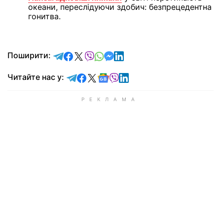
океани, переслідуючи здобич: безпрецедентна
гонитва.
відправити у Telegram
поділитись у Facebook
поділитись у X
відправити у Viber
відправити у Whatsapp
відправити у Messenger
відправити у LinkedIn
Поширити:
Читайте у Telegram
Читайте у Facebook
Читайте у X
Читайте у Google news
Читайте у Viber
Читайте у LinkedIn
Читайте нас у: