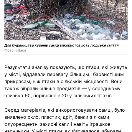
Для будівництва куренів самці використовують людське сміття
Фото: village
Результати аналізу показують, що птахи, які живуть
у місті, віддавали перевагу більшим і барвистішим
прикрасам, ніж птахи в сільській місцевості. Вони
також зібрали більше предметів — у середньому
близько 90, порівняно з 20 у сільських птахів.
Серед матеріалів, які використовували самці, було
виявлено скло, пластик, дріт, банки з ліками,
флуоресцентні захисні капи і навіть іграшкові
наручники. У місті птахи, як з'ясувалося, збирали