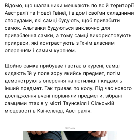
Відомо, що шалашники мешкають по всій території
Австралії та Нової Гвінеї, і відомі своїми складними
спорудами, які самці будують, щоб привабити
самок. Альтанки будуються виключно для
приваблення самки, а тому самці використовують
прикраси, які контрастують з їхнім власним
оперенням і самим куренем.
Щойно самка прибуває і встає в курені, самці
кидають їй у поле зору якийсь предмет, потім
демонструють оперення на потилиці і кидають
інший предмет. Так триває по колу. Під час нового
дослідження вчені порівняли предмети, зібрані
самцями птахів у місті Таунсвілл і Сільській
місцевості в Квінсленді, Австралія.
РЕКЛАМА