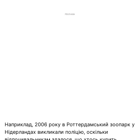
РЕКЛАМА
Наприклад, 2006 року в Роттердамський зоопарк у
Нідерландах викликали поліцію, оскільки
відпочивальникам здалося, що хтось курить