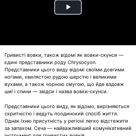
Play
Video
Гривисті вовки, також відомі як вовки-скунси —
єдині представники роду Chrysocyon.
Представники цього виду відомі своїми довгими
ногами, хвилястою рудою шерстю і великими
вухами, а також чорною смугою, що йде вздовж
шиї і спини — звідси і назва вовки-скунси.
Представники цього виду, як відомо, вирізняються
скритністю і ведуть поодинокий спосіб життя.
Однак їхню присутність у регіоні легко відстежити
за запахом. Сеча — найважливіший комунікативний
інструмент для гривистих вовків.