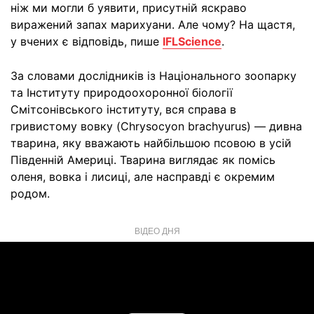
ніж ми могли б уявити, присутній яскраво
виражений запах марихуани. Але чому? На щастя,
у вчених є відповідь, пише
IFLScience
.
За словами дослідників із Національного зоопарку
та Інституту природоохоронної біології
Смітсонівського інституту, вся справа в
гривистому вовку (Chrysocyon brachyurus) — дивна
тварина, яку вважають найбільшою псовою в усій
Південній Америці. Тварина виглядає як помісь
оленя, вовка і лисиці, але насправді є окремим
родом.
ВІДЕО ДНЯ