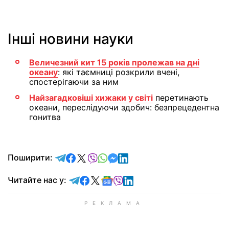
Інші новини науки
Величезний кит 15 років пролежав на дні
океану
: які таємниці розкрили вчені,
спостерігаючи за ним
Найзагадковіші хижаки у світі
перетинають
океани, переслідуючи здобич: безпрецедентна
гонитва
відправити у Telegram
поділитись у Facebook
поділитись у X
відправити у Viber
відправити у Whatsapp
відправити у Messenger
відправити у LinkedIn
Поширити:
Читайте у Telegram
Читайте у Facebook
Читайте у X
Читайте у Google news
Читайте у Viber
Читайте у LinkedIn
Читайте нас у: