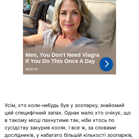
Усім, хто коли-небудь був у зоопарку, знайомий
цей специфічний запах. Однак мало хто очікує, що
в такому місці пахнутиме так, ніби хтось по
сусідству закурив косяк. І все ж, за словами
дослідників, у набагато більшій кількості зоопарків,