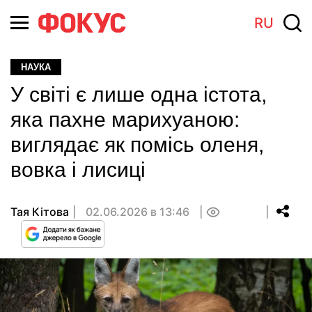
RU
НАУКА
У світі є лише одна істота,
яка пахне марихуаною:
виглядає як помісь оленя,
вовка і лисиці
Тая Кітова
02.06.2026 в 13:46
0