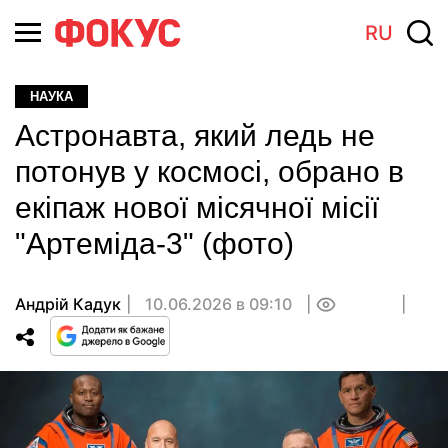
RU
НАУКА
Астронавта, який ледь не
потонув у космосі, обрано в
екіпаж нової місячної місії
"Артеміда-3" (фото)
Андрій Кадук
10.06.2026 в 09:10
0