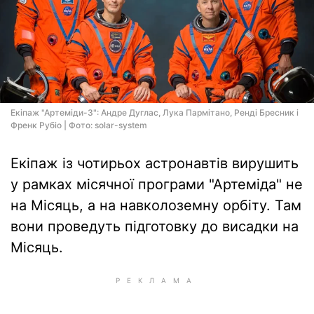
Екіпаж "Артеміди-3": Андре Дуглас, Лука Пармітано, Ренді Бресник і
Френк Рубіо | Фото: solar-system
Екіпаж із чотирьох астронавтів вирушить
у рамках місячної програми "Артеміда" не
на Місяць, а на навколоземну орбіту. Там
вони проведуть підготовку до висадки на
Місяць.