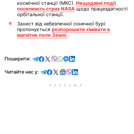
космічної станції (МКС).
Нещодавні події
посилюють страх NASA
щодо працездатності
орбітальної станції.
Захист від небезпечної сонячної бурі:
пропонується
розпорошити хімікати в
магнітне поле Землі.
відправити у Telegram
поділитись у Facebook
поділитись у X
відправити у Viber
відправити у Whatsapp
відправити у Messenger
відправити у LinkedIn
Поширити:
Читайте у Telegram
Читайте у Facebook
Читайте у X
Читайте у Google news
Читайте у Viber
Читайте у LinkedIn
Читайте нас у: