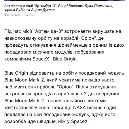
Астронавти місії "Артеміда-3": Ренді Бресник, Лука Пармітано,
Френк Рубіо та Андре Дуглас
Фото: solar-system
Під час місії "Артеміда-3" астронавти вирушать на
навколоземну орбіту на кораблі "Оріон", де
проведуть стикування щонайменше з одним із двох
посадкових місячних модулів, побудованих
компаніями SpaceX і Blue Origin.
Blue Origin відправить на орбіту посадковий модуль
Blue Moon Mark 2, який чекатиме поки до нього
наблизиться корабель "Оріон". Після стикування
астронавти проведуть приблизно 2 дні всередині
Blue Moon Mark 2 і перевірять його системи
життєзабезпечення. Поки що NASA більше надій
покладає на цей посадковий модуль, адже його
розробка йде швидше, ніж у SpaceX.