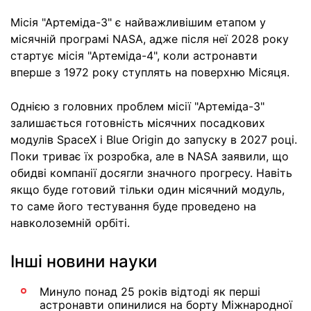
Місія "Артеміда-3" є найважливішим етапом у
місячній програмі NASA, адже після неї 2028 року
стартує місія "Артеміда-4", коли астронавти
вперше з 1972 року ступлять на поверхню Місяця.
Однією з головних проблем місії "Артеміда-3"
залишається готовність місячних посадкових
модулів SpaceX і Blue Origin до запуску в 2027 році.
Поки триває їх розробка, але в NASA заявили, що
обидві компанії досягли значного прогресу. Навіть
якщо буде готовий тільки один місячний модуль,
то саме його тестування буде проведено на
навколоземній орбіті.
Інші новини науки
Минуло понад 25 років відтоді як перші
астронавти опинилися на борту Міжнародної