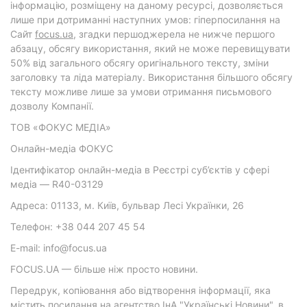
інформацію, розміщену на даному ресурсі, дозволяється
лише при дотриманні наступних умов: гіперпосилання на
Cайт
focus.ua
, згадки першоджерела не нижче першого
абзацу, обсягу використання, який не може перевищувати
50% від загального обсягу оригінального тексту, зміни
заголовку та ліда матеріалу. Використання більшого обсягу
тексту можливе лише за умови отримання письмового
дозволу Компанії.
ТОВ «ФОКУС МЕДІА»
Онлайн-медіа ФОКУС
Ідентифікатор онлайн-медіа в Реєстрі суб’єктів у сфері
медіа — R40-03129
Адреса: 01133, м. Київ, бульвар Лесі Українки, 26
Телефон: +38 044 207 45 54
E-mail: info@focus.ua
FOCUS.UA — більше ніж просто новини.
Передрук, копіювання або відтворення інформації, яка
містить посилання на агентство ІнА "Українські Новини", в