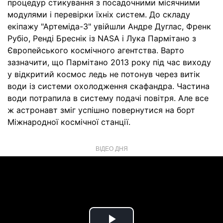
процедур стикування з посадочними місячними
модулями і перевірки їхніх систем. До складу
екіпажу "Артеміда-3" увійшли Андре Дуглас, Френк
Рубіо, Ренді Бреснік із NASA і Лука Пармітано з
Європейського космічного агентства. Варто
зазначити, що Пармітано 2013 року під час виходу
у відкритий космос ледь не потонув через витік
води із системи охолодження скафандра. Частина
води потрапила в систему подачі повітря. Але все
ж астронавт зміг успішно повернутися на борт
Міжнародної космічної станції.
ВІДЕО ДНЯ