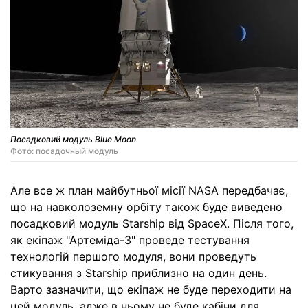
Посадковий модуль Blue Moon
Фото: посадочный модуль
Але все ж план майбутньої місії NASA передбачає,
що на навколоземну орбіту також буде виведено
посадковий модуль Starship від SpaceX. Після того,
як екіпаж "Артеміда-3" проведе тестування
технологій першого модуля, вони проведуть
стикування з Starship приблизно на один день.
Варто зазначити, що екіпаж не буде переходити на
цей модуль, адже в ньому не буде кабіни для