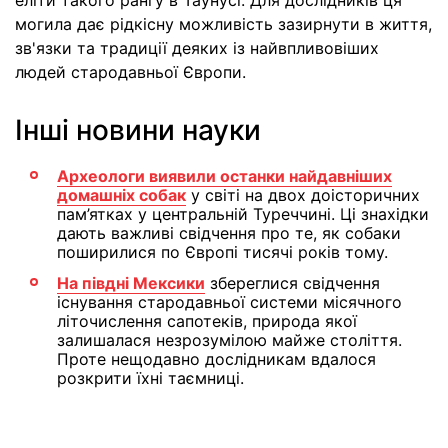
еліти такого рангу в Таунусі. Для дослідників ця
могила дає рідкісну можливість зазирнути в життя,
зв'язки та традиції деяких із найвпливовіших
людей стародавньої Європи.
Інші новини науки
Археологи виявили останки найдавніших
домашніх собак
у світі на двох доісторичних
пам’ятках у центральній Туреччині. Ці знахідки
дають важливі свідчення про те, як собаки
поширилися по Європі тисячі років тому.
На півдні Мексики
збереглися свідчення
існування стародавньої системи місячного
літочислення сапотеків, природа якої
залишалася незрозумілою майже століття.
Проте нещодавно дослідникам вдалося
розкрити їхні таємниці.