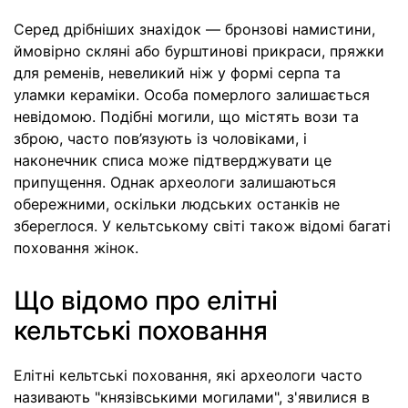
Серед дрібніших знахідок — бронзові намистини,
ймовірно скляні або бурштинові прикраси, пряжки
для ременів, невеликий ніж у формі серпа та
уламки кераміки. Особа померлого залишається
невідомою. Подібні могили, що містять вози та
зброю, часто пов’язують із чоловіками, і
наконечник списа може підтверджувати це
припущення. Однак археологи залишаються
обережними, оскільки людських останків не
збереглося. У кельтському світі також відомі багаті
поховання жінок.
Що відомо про елітні
кельтські поховання
Елітні кельтські поховання, які археологи часто
називають "князівськими могилами", з'явилися в