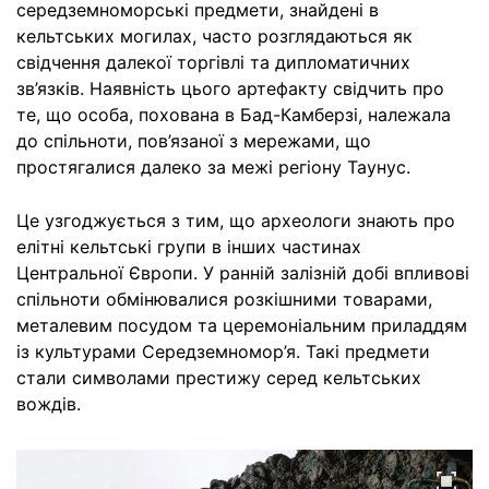
середземноморські предмети, знайдені в
кельтських могилах, часто розглядаються як
свідчення далекої торгівлі та дипломатичних
зв’язків. Наявність цього артефакту свідчить про
те, що особа, похована в Бад-Камберзі, належала
до спільноти, пов’язаної з мережами, що
простягалися далеко за межі регіону Таунус.
Це узгоджується з тим, що археологи знають про
елітні кельтські групи в інших частинах
Центральної Європи. У ранній залізній добі впливові
спільноти обмінювалися розкішними товарами,
металевим посудом та церемоніальним приладдям
із культурами Середземномор’я. Такі предмети
стали символами престижу серед кельтських
вождів.