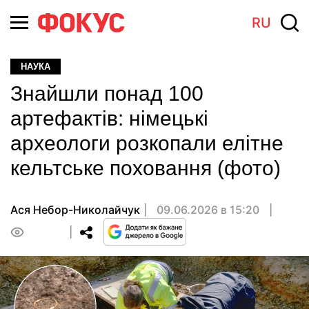
RU
НАУКА
Знайшли понад 100
артефактів: німецькі
археологи розкопали елітне
кельтське поховання (фото)
Ася Небор-Николайчук
09.06.2026 в 15:20
0