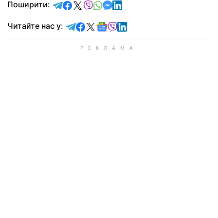
відправити у Telegram
поділитись у Facebook
поділитись у X
відправити у Viber
відправити у Whatsapp
відправити у Messenger
відправити у LinkedIn
Поширити:
Читайте у Telegram
Читайте у Facebook
Читайте у X
Читайте у Google news
Читайте у Viber
Читайте у LinkedIn
Читайте нас у: