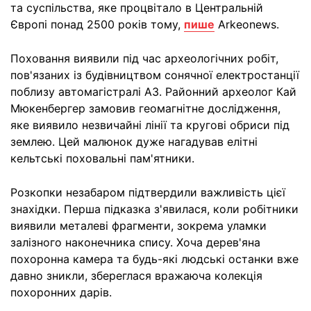
та суспільства, яке процвітало в Центральній
Європі понад 2500 років тому,
пише
Arkeonews.
Поховання виявили під час археологічних робіт,
пов'язаних із будівництвом сонячної електростанції
поблизу автомагістралі А3. Районний археолог Кай
Мюкенбергер замовив геомагнітне дослідження,
яке виявило незвичайні лінії та кругові обриси під
землею. Цей малюнок дуже нагадував елітні
кельтські поховальні пам'ятники.
Розкопки незабаром підтвердили важливість цієї
знахідки. Перша підказка з'явилася, коли робітники
виявили металеві фрагменти, зокрема уламки
залізного наконечника спису. Хоча дерев'яна
похоронна камера та будь-які людські останки вже
давно зникли, збереглася вражаюча колекція
похоронних дарів.