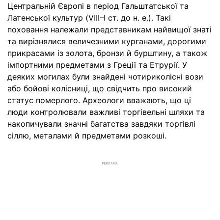
Центральній Європі в період Гальштатської та
Латенської культур (VIII–I ст. до н. е.). Такі
поховання належали представникам найвищої знаті
та вирізнялися величезними курганами, дорогими
прикрасами із золота, бронзи й бурштину, а також
імпортними предметами з Греції та Етрурії. У
деяких могилах були знайдені чотириколісні вози
або бойові колісниці, що свідчить про високий
статус померлого. Археологи вважають, що ці
люди контролювали важливі торгівельні шляхи та
накопичували значні багатства завдяки торгівлі
сіллю, металами й предметами розкоші.
РЕКЛАМА