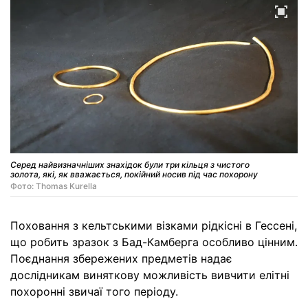
Серед найвизначніших знахідок були три кільця з чистого
золота, які, як вважається, покійний носив під час похорону
Фото: Thomas Kurella
Поховання з кельтськими візками рідкісні в Гессені,
що робить зразок з Бад-Камберга особливо цінним.
Поєднання збережених предметів надає
дослідникам виняткову можливість вивчити елітні
похоронні звичаї того періоду.