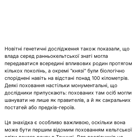
Новітні генетичні дослідження також показали, що
влада серед ранньокельтської знаті могла
передаватися всередині впливових родин протягом
кількох поколінь, а окремі "князі" були біологічно
споріднені навіть на відстані понад 100 кілометрів.
Деякі поховання настільки монументальні, що
дослідники припускають: похованих там осіб могли
шанувати не лише як правителів, а й як сакральних
постатей або предків-героїв.
Ця знахідка є особливо важливою, оскільки вона
може бути першим відомим похованням кельтської