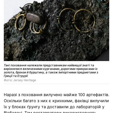
Такі поховання належали представникам найвищої знаті та
вирізнялися величезними курганами, дорогими прикрасами із
золота, бронзи й бурштину, а також імпортними предметами з
Греції та Етрурії
Фото: Jersey Heritage
Наразі з поховання вилучено майже 100 артефактів.
Оскільки багато з них є крихкими, фахівці вилучили
їх у блоках ґрунту та доставили до лабораторій у
Вісбадені. Там реставратори використовують