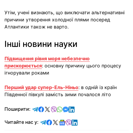
Утім, учені визнають, що виключати альтернативні
причини утворення холодної плями посеред
Атлантики також не варто.
Інші новини науки
Підвищення рівня моря небезпечно
прискорюється
: основну причину цього процесу
ігнорували роками
Перший удар супер-Ель-Ніньо
: в одній із країн
Південної півкулі замість зими почалося літо
відправити у Telegram
поділитись у Facebook
поділитись у X
відправити у Viber
відправити у Whatsapp
відправити у Messenger
відправити у LinkedIn
Поширити:
Читайте у Telegram
Читайте у Facebook
Читайте у X
Читайте у Google news
Читайте у Viber
Читайте у LinkedIn
Читайте нас у: