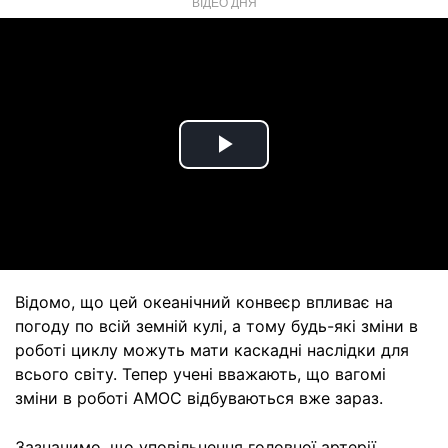
ВІДЕО ДНЯ
Play
Video
Відомо, що цей океанічний конвеєр впливає на
погоду по всій земній кулі, а тому будь-які зміни в
роботі циклу можуть мати каскадні наслідки для
всього світу. Тепер учені вважають, що вагомі
зміни в роботі AMOC відбуваються вже зараз.
Зазначимо, що уповільнення головної артерії