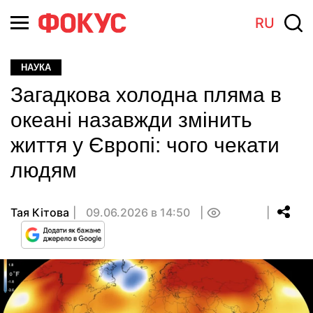
RU
НАУКА
Загадкова холодна пляма в
океані назавжди змінить
життя у Європі: чого чекати
людям
Тая Кітова
09.06.2026 в 14:50
0