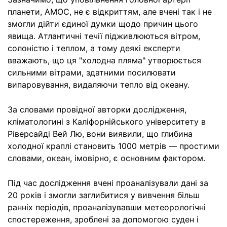
планети, AMOC, не є відкриттям, але вчені так і не
змогли дійти єдиної думки щодо причин цього
явища. Атлантичні течії підживлюються вітром,
солоністю і теплом, а тому деякі експерти
вважають, що ця "холодна пляма" утворюється
сильними вітрами, здатними посилювати
випаровування, видаляючи тепло від океану.
За словами провідної авторки дослідження,
кліматологині з Каліфорнійського університету в
Ріверсайді Вей Лю, вони виявили, що глибина
холодної краплі становить 1000 метрів — простими
словами, океан, імовірно, є основним фактором.
Під час дослідження вчені проаналізували дані за
20 років і змогли заглибитися у вивчення більш
ранніх періодів, проаналізувавши метеорологічні
спостереження, зроблені за допомогою суден і