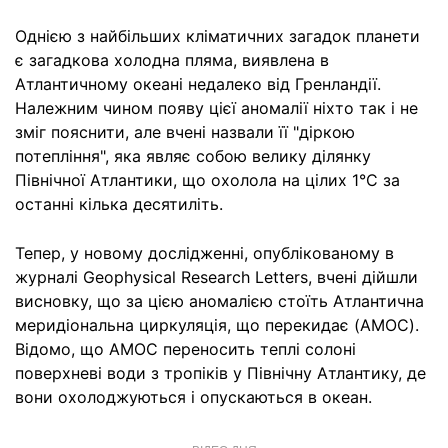
Однією з найбільших кліматичних загадок планети
є загадкова холодна пляма, виявлена в
Атлантичному океані недалеко від Гренландії.
Належним чином появу цієї аномалії ніхто так і не
зміг пояснити, але вчені назвали її "діркою
потепління", яка являє собою велику ділянку
Північної Атлантики, що охолола на цілих 1°C за
останні кілька десятиліть.
Тепер, у новому дослідженні, опублікованому в
журналі Geophysical Research Letters, вчені дійшли
висновку, що за цією аномалією стоїть Атлантична
меридіональна циркуляція, що перекидає (AMOC).
Відомо, що AMOC переносить теплі солоні
поверхневі води з тропіків у Північну Атлантику, де
вони охолоджуються і опускаються в океан.