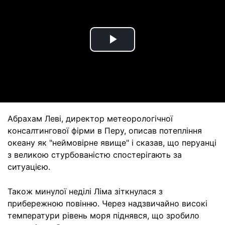
Play
Video
Абрахам Леві, директор метеорологічної
консалтингової фірми в Перу, описав потепління
океану як "неймовірне явище" і сказав, що перуанці
з великою стурбованістю спостерігають за
ситуацією.
Також минулої неділі Ліма зіткнулася з
прибережною повінню. Через надзвичайно високі
температури рівень моря піднявся, що зробило