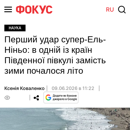
RU
НАУКА
Перший удар супер-Ель-
Ніньо: в одній із країн
Південної півкулі замість
зими почалося літо
Ксенія Коваленко
09.06.2026 в 11:22
0