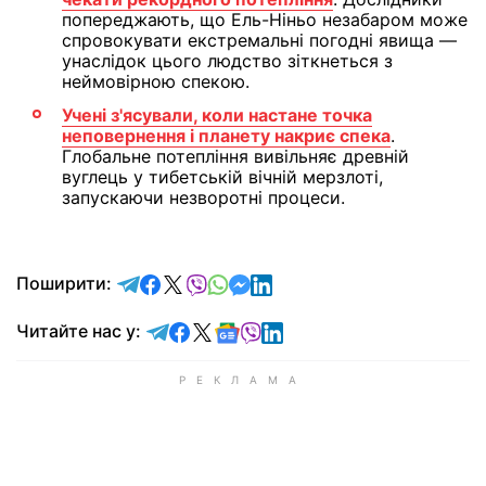
попереджають, що Ель-Ніньо незабаром може
спровокувати екстремальні погодні явища —
унаслідок цього людство зіткнеться з
неймовірною спекою.
Учені з'ясували, коли настане точка
неповернення і планету накриє спека
.
Глобальне потепління вивільняє древній
вуглець у тибетській вічній мерзлоті,
запускаючи незворотні процеси.
відправити у Telegram
поділитись у Facebook
поділитись у X
відправити у Viber
відправити у Whatsapp
відправити у Messenger
відправити у LinkedIn
Поширити:
Читайте у Telegram
Читайте у Facebook
Читайте у X
Читайте у Google news
Читайте у Viber
Читайте у LinkedIn
Читайте нас у: