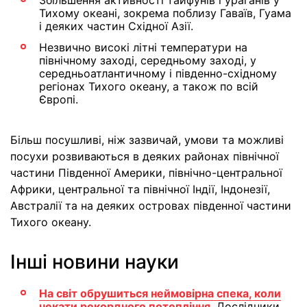
Збільшення активності тайфунів і ураганів у
Тихому океані, зокрема поблизу Гаваїв, Гуама
і деяких частин Східної Азії.
Незвично високі літні температури на
північному заході, середньому заході, у
середньоатлантичному і південно-східному
регіонах Тихого океану, а також по всій
Європі.
Більш посушливі, ніж зазвичай, умови та можливі
посухи розвиваються в деяких районах північної
частини Південної Америки, північно-центральної
Африки, центральної та північної Індії, Індонезії,
Австралії та на деяких островах південної частини
Тихого океану.
Інші новини науки
На світ обрушиться неймовірна спека, коли
чекати рекордного потепління
. Дослідники