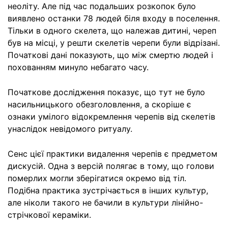
неоліту. Але під час подальших розкопок було
виявлено останки 78 людей біля входу в поселення.
Тільки в одного скелета, що належав дитині, череп
був на місці, у решти скелетів черепи були відрізані.
Початкові дані показують, що між смертю людей і
похованням минуло небагато часу.
Початкове дослідження показує, що тут не було
насильницького обезголовлення, а скоріше є
ознаки умілого відокремлення черепів від скелетів
унаслідок невідомого ритуалу.
Сенс цієї практики видалення черепів є предметом
дискусій. Одна з версій полягає в тому, що голови
померлих могли зберігатися окремо від тіл.
Подібна практика зустрічається в інших культур,
але ніколи такого не бачили в культури лінійно-
стрічкової кераміки.