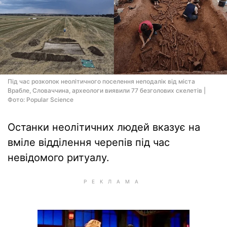
Під час розкопок неолітичного поселення неподалік від міста
Врабле, Словаччина, археологи виявили 77 безголових скелетів |
Фото: Popular Science
Останки неолітичних людей вказує на
вміле відділення черепів під час
невідомого ритуалу.