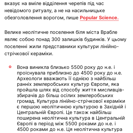
вказує на вміле відділення черепів під час
невідомого ритуалу, а не на насильницьке
обезголовлення ворогом, пише
Popular Science.
Велике неолітичне поселення біля міста Врабле
являє собою понад 300 залишків будинків. У цьому
поселенні жили представники культури лінійно-
стрічкової кераміки.
Вона виникла близько 5500 року до н.е. і
проіснувала приблизно до 4500 року до н.е.
Археологи вважають її однією з найбільш
ранніх землеробських культур Європи, яка
пройшла шлях від способу життя мисливців-
збирачів до більш осілих землеробських
громад. Культура лінійно-стрічкової кераміки
є першою неолітичною культурою в Західній і
Центральній Європі. Це також найбільш
поширена неолітична культура в Центральній
Європі в період між 5500 роками до н.е. і
4500 роками до н.е. Ця неолітична культура