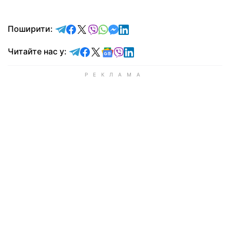
відправити у Telegram
поділитись у Facebook
поділитись у X
відправити у Viber
відправити у Whatsapp
відправити у Messenger
відправити у LinkedIn
Поширити:
Читайте у Telegram
Читайте у Facebook
Читайте у X
Читайте у Google news
Читайте у Viber
Читайте у LinkedIn
Читайте нас у: