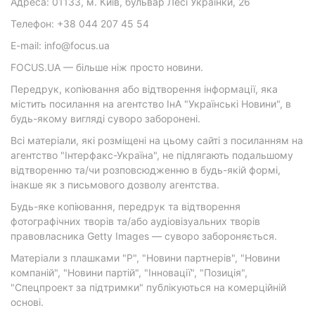
Адреса: 01133, м. Київ, бульвар Лесі Українки, 26
Телефон: +38 044 207 45 54
E-mail: info@focus.ua
FOCUS.UA — більше ніж просто новини.
Передрук, копіювання або відтворення інформації, яка
містить посилання на агентство ІнА "Українські Новини", в
будь-якому вигляді суворо заборонені.
Всі матеріали, які розміщені на цьому сайті з посиланням на
агентство "Інтерфакс-Україна", не підлягають подальшому
відтворенню та/чи розповсюдженню в будь-якій формі,
інакше як з письмового дозволу агентства.
Будь-яке копіювання, передрук та відтворення
фотографічних творів та/або аудіовізуальних творів
правовласника Getty Images — суворо забороняється.
Матеріали з плашками "Р", "Новини партнерів", "Новини
компаній", "Новини партій", "Інновації", "Позиція",
"Спецпроект за підтримки" публікуються на комерційній
основі.