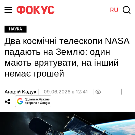
RU
НАУКА
Два космічні телескопи NASA
падають на Землю: один
мають врятувати, на інший
немає грошей
Андрій Кадук
09.06.2026 в 12:41
0