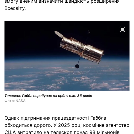
змогу вченим визначити швидкість розширення
Всесвіту.
Телескоп Габбл перебуває на орбіті вже 36 років
Фото: NASA
Однак підтримання працездатності Габбла
обходиться дорого. У 2025 році космічне агентство
США витратило на телескоп понад 98 мільйонів