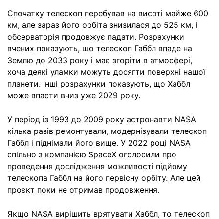
Спочатку телескоп перебував на висоті майже 600
км, але зараз його орбіта знизилася до 525 км, і
обсерваторія продовжує падати. Розрахунки
вчених показують, що телескоп Габбл впаде на
Землю до 2033 року і має згоріти в атмосфері,
хоча деякі уламки можуть досягти поверхні нашої
планети. Інші розрахунки показують, що Хаббл
може впасти вниз уже 2029 року.
У період із 1993 до 2009 року астронавти NASA
кілька разів ремонтували, модернізували телескоп
Габбл і піднімали його вище. У 2022 році NASA
спільно з компанією SpaceX оголосили про
проведення дослідження можливості підйому
телескопа Габбл на його первісну орбіту. Але цей
проєкт поки не отримав продовження.
Якщо NASA вирішить врятувати Хаббл, то телескоп