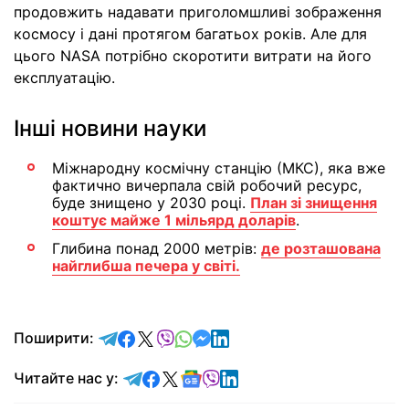
продовжить надавати приголомшливі зображення
космосу і дані протягом багатьох років. Але для
цього NASA потрібно скоротити витрати на його
експлуатацію.
Інші новини науки
Міжнародну космічну станцію (МКС), яка вже
фактично вичерпала свій робочий ресурс,
буде знищено у 2030 році.
План зі знищення
коштує майже 1 мільярд доларів
.
Глибина понад 2000 метрів:
де розташована
найглибша печера у світі.
відправити у Telegram
поділитись у Facebook
поділитись у X
відправити у Viber
відправити у Whatsapp
відправити у Messenger
відправити у LinkedIn
Поширити:
Читайте у Telegram
Читайте у Facebook
Читайте у X
Читайте у Google news
Читайте у Viber
Читайте у LinkedIn
Читайте нас у: