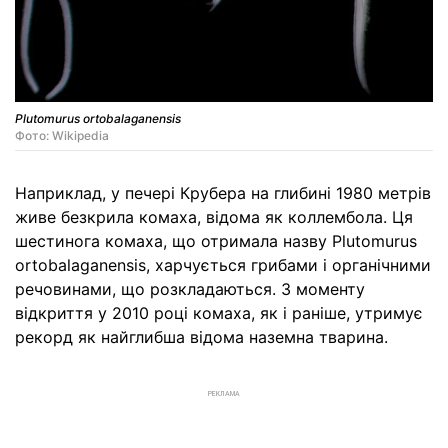
Plutomurus ortobalaganensis
Фото: Wikipedia
Наприклад, у печері Крубера на глибині 1980 метрів
живе безкрила комаха, відома як коллембола. Ця
шестинога комаха, що отримала назву Plutomurus
ortobalaganensis, харчується грибами і органічними
речовинами, що розкладаються. З моменту
відкриття у 2010 році комаха, як і раніше, утримує
рекорд як найглибша відома наземна тварина.
РЕКЛАМА