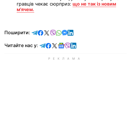
гравців чекає сюрприз:
що не так із новим
м'ячем.
відправити у Telegram
поділитись у Facebook
поділитись у X
відправити у Viber
відправити у Whatsapp
відправити у Messenger
відправити у LinkedIn
Поширити:
Читайте у Telegram
Читайте у Facebook
Читайте у X
Читайте у Google news
Читайте у Viber
Читайте у LinkedIn
Читайте нас у: