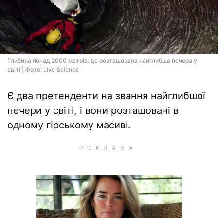
Глибина понад 2000 метрів: де розташована найглибша печера у
світі | Фото: Live Science
Є два претенденти на звання найглибшої
печери у світі, і вони розташовані в
одному гірському масиві.