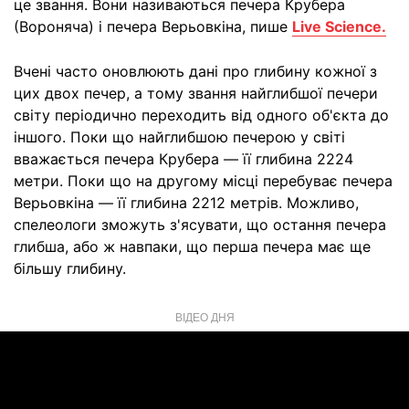
це звання. Вони називаються печера Крубера
(Вороняча) і печера Верьовкіна, пише
Live Science.
Вчені часто оновлюють дані про глибину кожної з
цих двох печер, а тому звання найглибшої печери
світу періодично переходить від одного об'єкта до
іншого. Поки що найглибшою печерою у світі
вважається печера Крубера — її глибина 2224
метри. Поки що на другому місці перебуває печера
Верьовкіна — її глибина 2212 метрів. Можливо,
спелеологи зможуть з'ясувати, що остання печера
глибша, або ж навпаки, що перша печера має ще
більшу глибину.
ВІДЕО ДНЯ