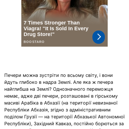
Печери можна зустріти по всьому світу, і вони
йдуть глибоко в надра Землі. Але яка ж печера
найглибша на Землі? Однозначного переможця
немає, адже дві печери, розташовані в гірському
масиві Арабіка в Абхазії (на території невизнаної
Республіки Абхазія, згідно з адміністративним
поділом Грузії — на території Абхазької Автономної
Республіки), Західний Кавказ, постійно борються за