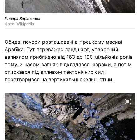
Печера Верьовкіна
Фото: Wikipedia
Обидві печери розташовані в гірському масиві
Арабіка. Тут переважає ландшафт, утворений
вапняком приблизно від 163 до 100 мільйонів років
тому. З часом вапняк відкладався шарами, а потім
стискався під впливом тектонічних сил і
перетворився на вертикальні скельні стіни.