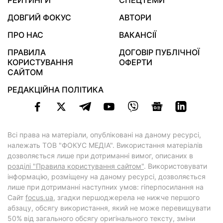
РЕЙТИНГИ
СПЕЦТЕМИ
ДОВГИЙ ФОКУС
АВТОРИ
ПРО НАС
ВАКАНСІЇ
ПРАВИЛА
ДОГОВІР ПУБЛІЧНОЇ
КОРИСТУВАННЯ
ОФЕРТИ
САЙТОМ
РЕДАКЦІЙНА ПОЛІТИКА
Всі права на матеріали, опубліковані на даному ресурсі,
належать ТОВ "ФОКУС МЕДІА". Використання матеріалів
дозволяється лише при дотриманні вимог, описаних в
розділі "Правила користування сайтом"
. Використовувати
інформацію, розміщену на даному ресурсі, дозволяється
лише при дотриманні наступних умов: гіперпосилання на
Cайт
focus.ua
, згадки першоджерела не нижче першого
абзацу, обсягу використання, який не може перевищувати
50% від загального обсягу оригінального тексту, зміни