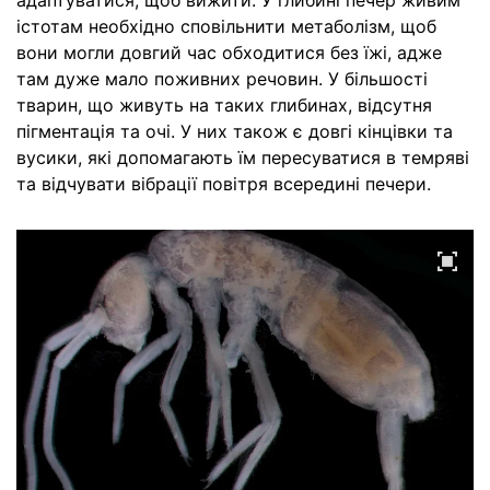
адаптуватися, щоб вижити. У глибині печер живим
істотам необхідно сповільнити метаболізм, щоб
вони могли довгий час обходитися без їжі, адже
там дуже мало поживних речовин. У більшості
тварин, що живуть на таких глибинах, відсутня
пігментація та очі. У них також є довгі кінцівки та
вусики, які допомагають їм пересуватися в темряві
та відчувати вібрації повітря всередині печери.