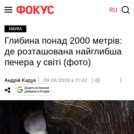
RU
НАУКА
Глибина понад 2000 метрів:
де розташована найглибша
печера у світі (фото)
Андрій Кадук
09.06.2026 в 11:42
0