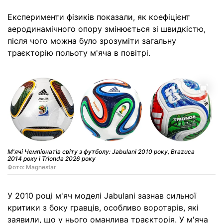
Експерименти фізиків показали, як коефіцієнт
аеродинамічного опору змінюється зі швидкістю,
після чого можна було зрозуміти загальну
траєкторію польоту м'яча в повітрі.
М'ячі Чемпіонатів світу з футболу: Jabulani 2010 року, Brazuca
2014 року і Trionda 2026 року
Фото: Magnestar
У 2010 році м'яч моделі Jabulani зазнав сильної
критики з боку гравців, особливо воротарів, які
заявили, що у нього оманлива траєкторія. У м'яча