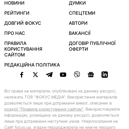
НОВИНИ
ДУМКИ
РЕЙТИНГИ
СПЕЦТЕМИ
ДОВГИЙ ФОКУС
АВТОРИ
ПРО НАС
ВАКАНСІЇ
ПРАВИЛА
ДОГОВІР ПУБЛІЧНОЇ
КОРИСТУВАННЯ
ОФЕРТИ
САЙТОМ
РЕДАКЦІЙНА ПОЛІТИКА
Всі права на матеріали, опубліковані на даному ресурсі,
належать ТОВ "ФОКУС МЕДІА". Використання матеріалів
дозволяється лише при дотриманні вимог, описаних в
розділі "Правила користування сайтом"
. Використовувати
інформацію, розміщену на даному ресурсі, дозволяється
лише при дотриманні наступних умов: гіперпосилання на
Cайт
focus.ua
, згадки першоджерела не нижче першого