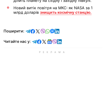
ділить планету на східну і західну півкулі.
Новий витік повітря на МКС: як NASA за 1
млрд доларів
знищить космічну станцію.
відправити у Telegram
поділитись у Facebook
поділитись у X
відправити у Viber
відправити у Whatsapp
відправити у Messenger
відправити у LinkedIn
Поширити:
Читайте у Telegram
Читайте у Facebook
Читайте у X
Читайте у Google news
Читайте у Viber
Читайте у LinkedIn
Читайте нас у: