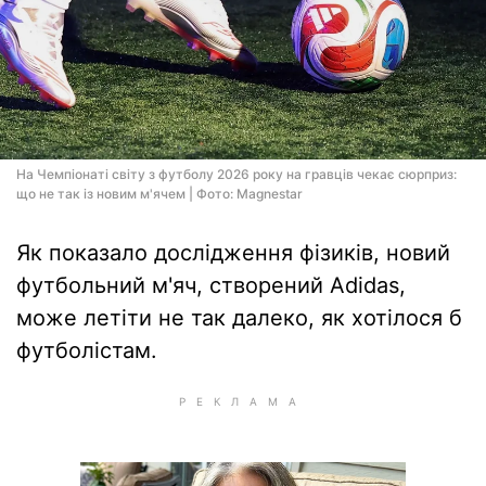
На Чемпіонаті світу з футболу 2026 року на гравців чекає сюрприз:
що не так із новим м'ячем | Фото: Magnestar
Як показало дослідження фізиків, новий
футбольний м'яч, створений Adidas,
може летіти не так далеко, як хотілося б
футболістам.