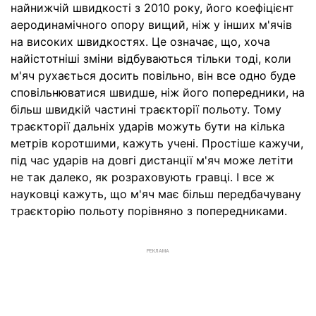
найнижчій швидкості з 2010 року, його коефіцієнт
аеродинамічного опору вищий, ніж у інших м'ячів
на високих швидкостях. Це означає, що, хоча
найістотніші зміни відбуваються тільки тоді, коли
м'яч рухається досить повільно, він все одно буде
сповільнюватися швидше, ніж його попередники, на
більш швидкій частині траєкторії польоту. Тому
траєкторії дальніх ударів можуть бути на кілька
метрів коротшими, кажуть учені. Простіше кажучи,
під час ударів на довгі дистанції м'яч може летіти
не так далеко, як розраховують гравці. І все ж
науковці кажуть, що м'яч має більш передбачувану
траєкторію польоту порівняно з попередниками.
РЕКЛАМА