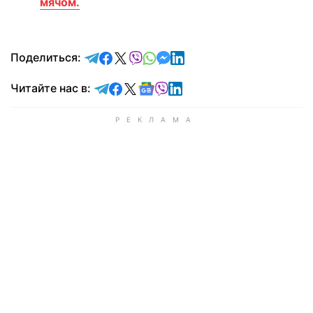
мячом.
отправить в Telegram
поделиться в Facebook
поделиться в X
отправить в Viber
отправить в Whatsapp
отправить в Messenger
отправить в LinkedIn
Поделиться:
Читайте в Telegram
Читайте в Facebook
Читайте в X
Читайте в Google news
Читайте в Viber
Читайте в LinkedIn
Читайте нас в: