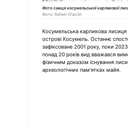
Фото самця косумельської карликової лис
Фото: Rafael Chacón
Косумельська карликова лисиця 
острові Косумель. Останнє спост
зафіксоване 2001 року, поки 2023
понад 20 років вид вважався вим
фізичним доказом існування лисиц
археологічних пам'ятках майя.