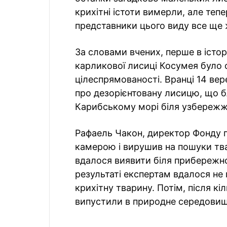
крихітні істоти вимерли, але теп
представники цього виду все ще 
За словами вчених, перше в істор
карликової лисиці Косумея було о
цілеспрямованості. Вранці 14 ве
про дезорієнтовану лисицю, що 
Карибському морі біля узбережж
Рафаель Чакон, директор Фонду па
камерою і вирушив на пошуки тв
вдалося виявити біля прибережної
результаті експертам вдалося не
крихітну тварину. Потім, після к
випустили в природне середовищ