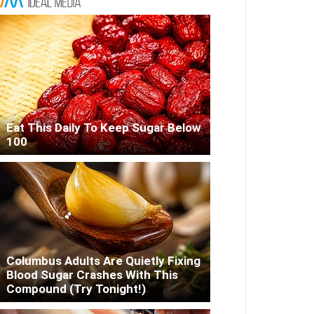
Eat This Daily To Keep Sugar Below
100
Columbus Adults Are Quietly Fixing
Blood Sugar Crashes With This
Compound (Try Tonight!)