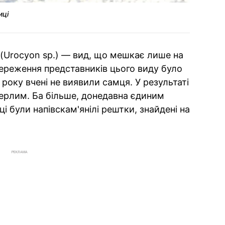
иці
(Urocyon sp.) — вид, що мешкає лише на
ереження представників цього виду було
 року вчені не виявили самця. У результаті
ерлим. Ба більше, донедавна єдиним
і були напівскам'янілі рештки, знайдені на
РЕКЛАМА