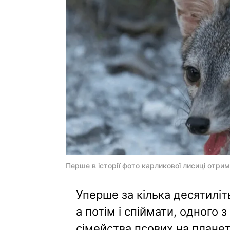
Перше в історії фото карликової лисиці отрим
Уперше за кілька десятилі
а потім і спіймати, одного 
сімейства псових на планет