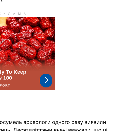
 Косумель археологи одного разу виявили
иць. Десятиліттями вчені вважали, що ці