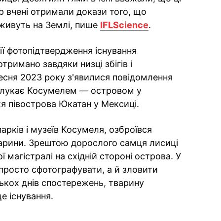
ер вчені отримали докази того, що
живуть на Землі, пише
IFLScience
.
ії фотопідтвердження існування
тримано завдяки низці збігів і
ресня 2023 року з'явилися повідомлення
блукає Косумелем — островом у
я півострова Юкатан у Мексиці.
рків і музеїв Косумеля, озброївся
арини. Зрештою дорослого самця лисиці
 магістралі на східній стороні острова. У
 просто сфотографувати, а й зловити
ількох днів спостережень, тварину
е існування.