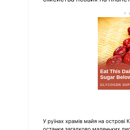
У руїнах храмів майя на острові
останки загадково маленьких лис