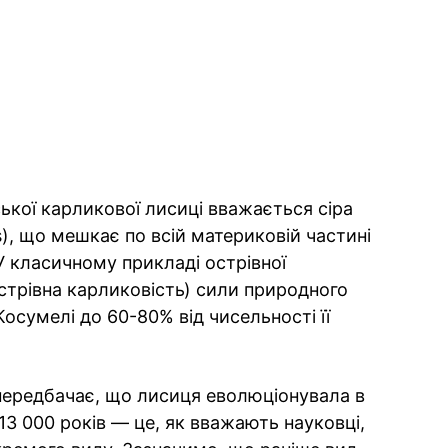
ої карликової лисиці вважається сіра
), що мешкає по всій материковій частині
 У класичному прикладі острівної
острівна карликовість) сили природного
осумелі до 60-80% від чисельності її
передбачає, що лисиця еволюціонувала в
13 000 років — це, як вважають науковці,