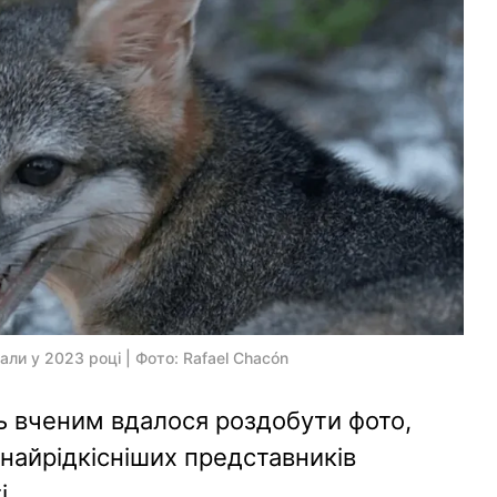
али у 2023 році | Фото: Rafael Chacón
ть вченим вдалося роздобути фото,
з найрідкісніших представників
і.