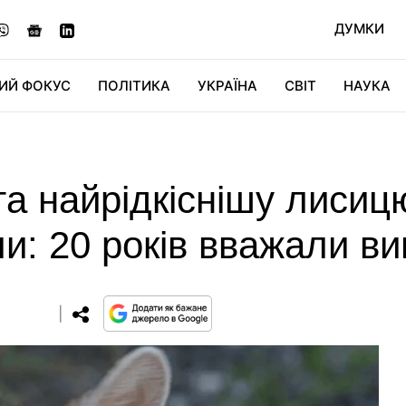
ДУМКИ
ИЙ ФОКУС
ПОЛІТИКА
УКРАЇНА
СВІТ
НАУКА
ДІДЖИТАЛ
АВТО
СВІТФАН
КУ
та найрідкіснішу лисицю
и: 20 років вважали в
0