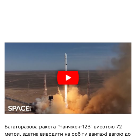
Багаторазова ракета "Чанчжен-12B" висотою 72
метри, здатна виводити на орбіту вантажі вагою до