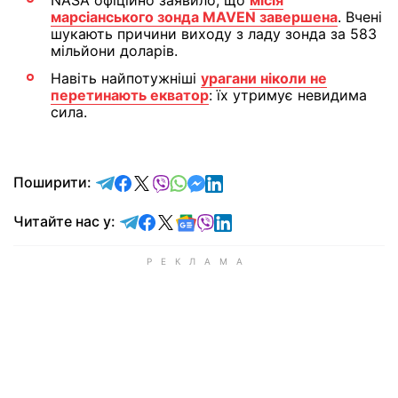
NASA офіційно заявило, що
місія
марсіанського зонда MAVEN завершена
. Вчені
шукають причини виходу з ладу зонда за 583
мільйони доларів.
Навіть найпотужніші
урагани ніколи не
перетинають екватор
: їх утримує невидима
сила.
відправити у Telegram
поділитись у Facebook
поділитись у X
відправити у Viber
відправити у Whatsapp
відправити у Messenger
відправити у LinkedIn
Поширити:
Читайте у Telegram
Читайте у Facebook
Читайте у X
Читайте у Google news
Читайте у Viber
Читайте у LinkedIn
Читайте нас у: