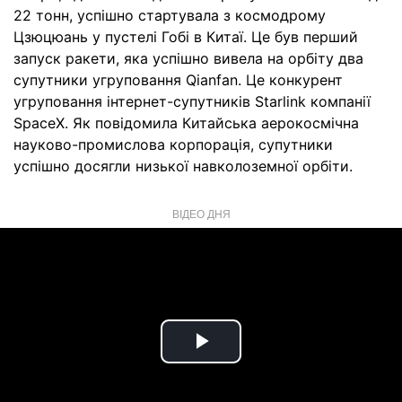
22 тонн, успішно стартувала з космодрому
Цзюцюань у пустелі Гобі в Китаї. Це був перший
запуск ракети, яка успішно вивела на орбіту два
супутники угруповання Qianfan. Це конкурент
угруповання інтернет-супутників Starlink компанії
SpaceX. Як повідомила Китайська аерокосмічна
науково-промислова корпорація, супутники
успішно досягли низької навколоземної орбіти.
ВІДЕО ДНЯ
Play
Video