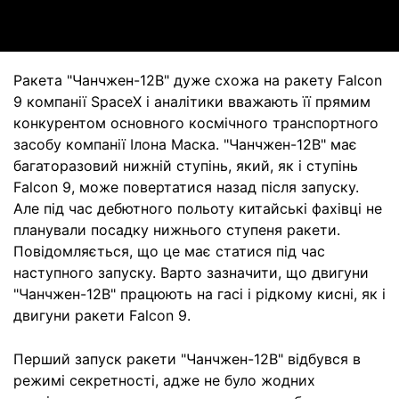
Ракета "Чанчжен-12B" дуже схожа на ракету Falcon
9 компанії SpaceX і аналітики вважають її прямим
конкурентом основного космічного транспортного
засобу компанії Ілона Маска. "Чанчжен-12B" має
багаторазовий нижній ступінь, який, як і ступінь
Falcon 9, може повертатися назад після запуску.
Але під час дебютного польоту китайські фахівці не
планували посадку нижнього ступеня ракети.
Повідомляється, що це має статися під час
наступного запуску. Варто зазначити, що двигуни
"Чанчжен-12B" працюють на гасі і рідкому кисні, як і
двигуни ракети Falcon 9.
Перший запуск ракети "Чанчжен-12B" відбувся в
режимі секретності, адже не було жодних