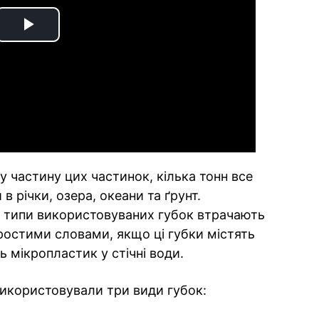
Play
Video
 частину цих частинок, кілька тонн все
 річки, озера, океани та ґрунт.
и типи використовуваних губок втрачають
Простими словами, якщо ці губки містять
 мікропластик у стічні води.
використовували три види губок: