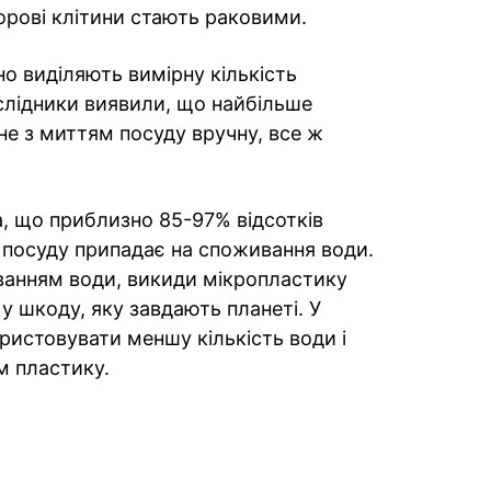
орові клітини стають раковими.
о виділяють вимірну кількість
слідники виявили, що найбільше
не з миттям посуду вручну, все ж
а, що приблизно 85-97% відсотків
 посуду припадає на споживання води.
ванням води, викиди мікропластику
у шкоду, яку завдають планеті. У
ристовувати меншу кількість води і
м пластику.