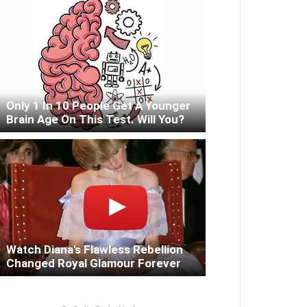
Only 1 In 10 People Get A Younger
Brain Age On This Test. Will You?
Watch Diana's Flawless Rebellion
Changed Royal Glamour Forever