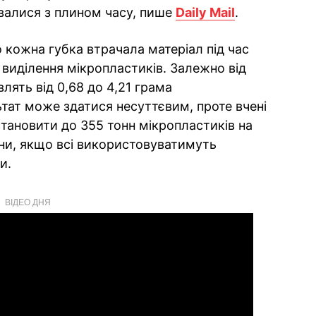
валися з плином часу, пише
Daily Mail
.
 кожна губка втрачала матеріал під час
виділення мікропластиків. Залежно від
лять від 0,68 до 4,21 грама
ьтат може здатися несуттєвим, проте вчені
ановити до 355 тонн мікропластиків на
аїни, якщо всі використовуватимуть
и.
ВІДЕО ДНЯ