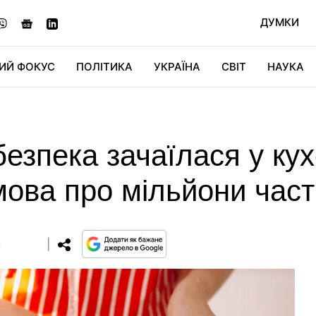
ДУМКИ
ИЙ ФОКУС
ПОЛІТИКА
УКРАЇНА
СВІТ
НАУКА
ДІДЖИТАЛ
АВТО
СВІТФАН
КУ
езпека зачаїлася у кух
мова про мільйони час
0