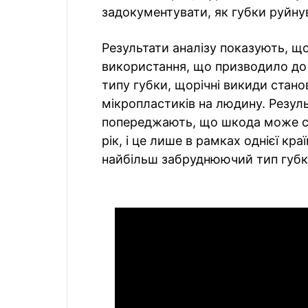
задокументувати, як губки руйну
Результати аналізу показують, що
використання, що призводило до 
типу губки, щорічні викиди станов
мікропластиків на людину. Резул
попереджають, що шкода може ст
рік, і це лише в рамках однієї кр
найбільш забруднюючий тип губк