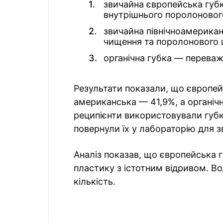
звичайна європейська губ
внутрішнього поролонового
звичайна північноамерика
чищення та поролонового 
органічна губка — перева
Результати показали, що європей
американська — 41,9%, а органіч
реципієнти використовували губку
повернули їх у лабораторію для 
Аналіз показав, що європейська г
пластику з істотним відривом. В
кількість.