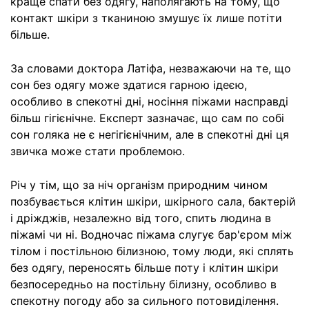
краще спати без одягу, наполягають на тому, що
контакт шкіри з тканиною змушує їх лише потіти
більше.
За словами доктора Латіфа, незважаючи на те, що
сон без одягу може здатися гарною ідеєю,
особливо в спекотні дні, носіння піжами насправді
більш гігієнічне. Експерт зазначає, що сам по собі
сон голяка не є негігієнічним, але в спекотні дні ця
звичка може стати проблемою.
Річ у тім, що за ніч організм природним чином
позбувається клітин шкіри, шкірного сала, бактерій
і дріжджів, незалежно від того, спить людина в
піжамі чи ні. Водночас піжама слугує бар'єром між
тілом і постільною білизною, тому люди, які сплять
без одягу, переносять більше поту і клітин шкіри
безпосередньо на постільну білизну, особливо в
спекотну погоду або за сильного потовиділення.