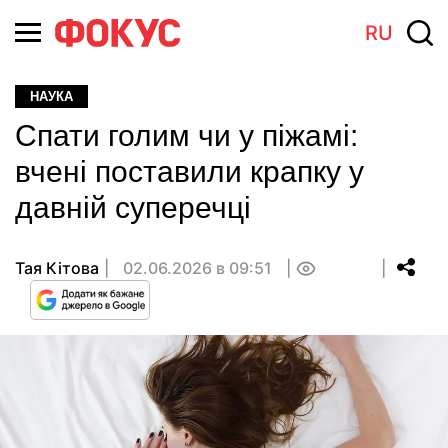
RU
НАУКА
Спати голим чи у піжамі:
вчені поставили крапку у
давній суперечці
Тая Кітова
02.06.2026 в 09:51
0