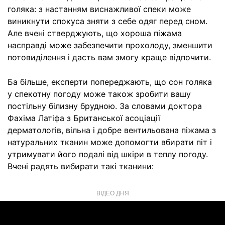
голяка: з настанням виснажливої спеки може
виникнути спокуса зняти з себе одяг перед сном.
Але вчені стверджують, що хороша піжама
насправді може забезпечити прохолоду, зменшити
потовиділення і дасть вам змогу краще відпочити.
Ба більше, експерти попереджають, що сон голяка
у спекотну погоду може також зробити вашу
постільну білизну брудною. За словами доктора
Фахіма Латіфа з Британської асоціації
дерматологів, вільна і добре вентильована піжама з
натуральних тканин може допомогти вбирати піт і
утримувати його подалі від шкіри в теплу погоду.
Вчені радять вибирати такі тканини:
ВІДЕО ДНЯ