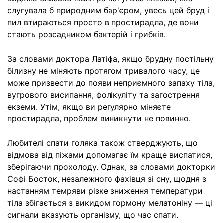
слугувала б природним бар'єром, увесь цей бруд і
пил втираються просто в простирадла, де вони
стають розсадником бактерій і грибків.
За словами доктора Латіфа, якщо брудну постільну
білизну не міняють протягом тривалого часу, це
може призвести до появи неприємного запаху тіла,
вугрового висипання, фолікуліту та загострення
екземи. Утім, якщо ви регулярно міняєте
простирадла, проблем виникнути не повинно.
Любителі спати голяка також стверджують, що
відмова від піжами допомагає їм краще виспатися,
зберігаючи прохолоду. Однак, за словами докторки
Софі Босток, незалежного фахівця зі сну, щодня з
настанням темряви різке зниження температури
тіла збігається з викидом гормону мелатоніну — ці
сигнали вказують організму, що час спати.