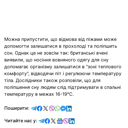
Можна припустити, що відмова від піжами може
допомогти залишатися в прохолоді та поліпшить
сон. Однак це не зовсім так: британські вчені
виявили, що носіння вовняного одягу для сну
допомагає організму залишатися в "зоні теплового
комфорту", відводячи піт і регулюючи температуру
тіла. Дослідники також розповіли, що для
поліпшення сну людям слід підтримувати в спальні
температуру в межах 16-19°C.
відправити у Telegram
поділитись у Facebook
поділитись у X
відправити у Viber
відправити у Whatsapp
відправити у Messenger
відправити у LinkedIn
Поширити:
Читайте у Telegram
Читайте у Facebook
Читайте у X
Читайте у Google news
Читайте у Viber
Читайте у LinkedIn
Читайте нас у: