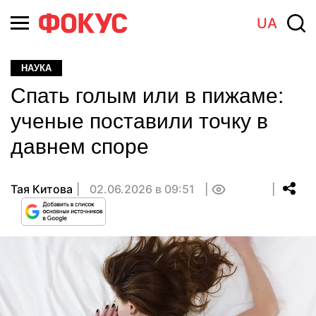
UA
НАУКА
Спать голым или в пижаме:
ученые поставили точку в
давнем споре
Тая Китова
02.06.2026 в 09:51
0