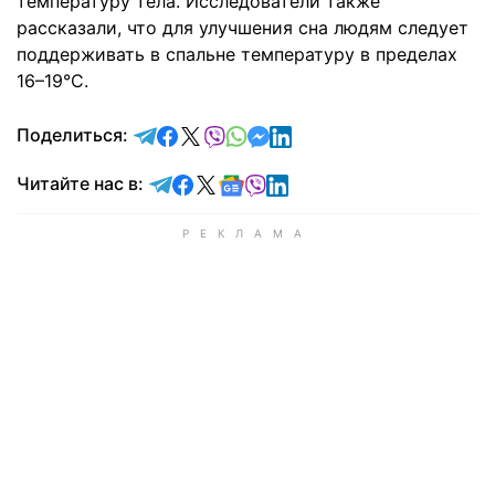
температуру тела. Исследователи также
рассказали, что для улучшения сна людям следует
поддерживать в спальне температуру в пределах
16–19°C.
отправить в Telegram
поделиться в Facebook
поделиться в X
отправить в Viber
отправить в Whatsapp
отправить в Messenger
отправить в LinkedIn
Поделиться:
Читайте в Telegram
Читайте в Facebook
Читайте в X
Читайте в Google news
Читайте в Viber
Читайте в LinkedIn
Читайте нас в: