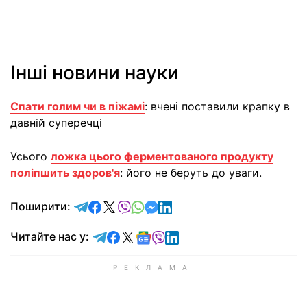
Інші новини науки
Спати голим чи в піжамі
: вчені поставили крапку в
давній суперечці
Усього
ложка цього ферментованого продукту
поліпшить здоров'я
: його не беруть до уваги.
відправити у Telegram
поділитись у Facebook
поділитись у X
відправити у Viber
відправити у Whatsapp
відправити у Messenger
відправити у LinkedIn
Поширити:
Читайте у Telegram
Читайте у Facebook
Читайте у X
Читайте у Google news
Читайте у Viber
Читайте у LinkedIn
Читайте нас у: