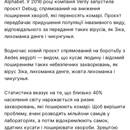
Alphabet. У 2016 році компанія Verily запустила
проєкт Debug, спрямований на зниження
поширення хвороб, які переносять комарі. Проєкт
передбачає придушення популяції інвазивного виду,
відповідального за передання таких вірусів, як Зіка,
лихоманка денге і чикунгунья.
Водночас новий проєкт спрямований на боротьбу з
Aedes aegypti — видом, що кусає людину і відомий
поширенням таких небезпечних захворювань, як
вірус Зіка, лихоманка денге, жовта лихоманка і
чикугунья.
Статистика вказує на те, що близько 40%
населення світу наражається на ризик
захворювань, які поширюють комарі. Щоб вирішити
проблему, вчені розводять мільйони самців у
лабораторіях, а потім відокремлюють самок,
здатних кусати і поширювати хвороби. Зрештою