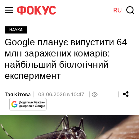
RU
НАУКА
Google планує випустити 64
млн заражених комарів:
найбільший біологічний
експеримент
Тая Кітова
03.06.2026 в 10:47
0