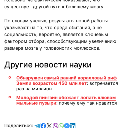
существует другой путь к большему мозгу.
По словам ученых, результаты новой работы
указывают на то, что среда обитания, а не
социальность, вероятно, является ключевым
фактором отбора, способствующим увеличению
размера мозга у головоногих моллюсков.
Другие новости науки
Обнаружен самый ранний коралловый риф
Земли возрастом 450 млн лет
: встречается
раз на миллион
Молодой пингвин обожает лопать клювом
мыльные пузыри
: почему ему так нравится
отправить в Telegram
поделиться в Facebook
поделиться в X
отправить в Viber
отправить в Whatsapp
отправить в Messenger
отправить в LinkedIn
Поделиться: