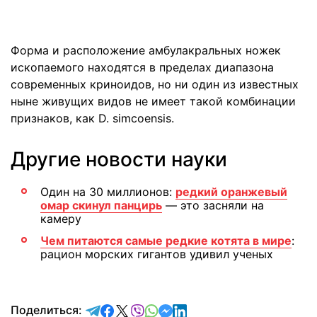
Форма и расположение амбулакральных ножек
ископаемого находятся в пределах диапазона
современных криноидов, но ни один из известных
ныне живущих видов не имеет такой комбинации
признаков, как D. simcoensis.
Другие новости науки
Один на 30 миллионов:
редкий оранжевый
омар скинул панцирь
— это засняли на
камеру
Чем питаются самые редкие котята в мире
:
рацион морских гигантов удивил ученых
отправить в Telegram
поделиться в Facebook
поделиться в X
отправить в Viber
отправить в Whatsapp
отправить в Messenger
отправить в LinkedIn
Поделиться: