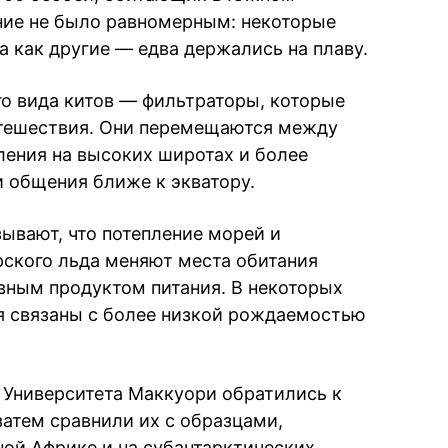
ние не было равномерным: некоторые
а как другие — едва держались на плаву.
го вида китов — фильтраторы, которые
тешествия. Они перемещаются между
ения на высоких широтах и более
 общения ближе к экватору.
ывают, что потепление морей и
ского льда меняют места обитания
овным продуктом питания. В некоторых
я связаны с более низкой рождаемостью
 Университета Маккуори обратились к
затем сравнили их с образцами,
ой Африке и на субантарктических