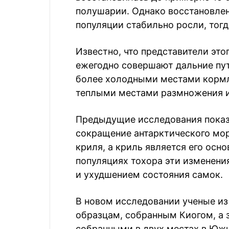
полушарии. Однако восстановле
популяции стабильно росли, тогд
Известно, что представители это
ежегодно совершают дальние пу
более холодными местами кормл
теплыми местами размножения и
Предыдущие исследования показ
сокращение антарктического мор
криля, а криль является его осн
популяциях тохора эти изменени
и ухудшением состояния самок.
В новом исследовании ученые из
образцам, собранным Киогом, а 
собранными в двух местах в Южн