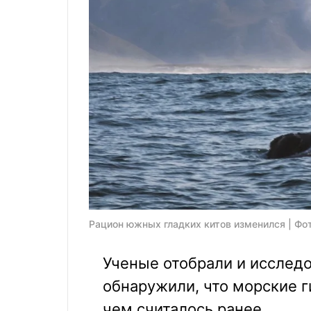
Рацион южных гладких китов изменился | Фото
Ученые отобрали и исследо
обнаружили, что морские г
чем считалось ранее.