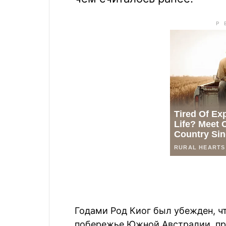
Годами Род Киог был убежден, ч
побережье Южной Австралии, пре