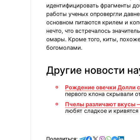
идентифицировать фрагменты доб
работы ученых опровергли давне
основном питаются крилем и коп
нечто, что встречалось значите
омары. Кроме того, киты, похож
богомолами.
Другие новости на
Рождение овечки Долли с
первого клона скрывали о
Пчелы различают вкусы —
любят сладкое и кривятся 
отправить в Telegram
поделиться в Face
поделиться в X
отправить в V
отправить 
отправит
отправ
Поделиться: