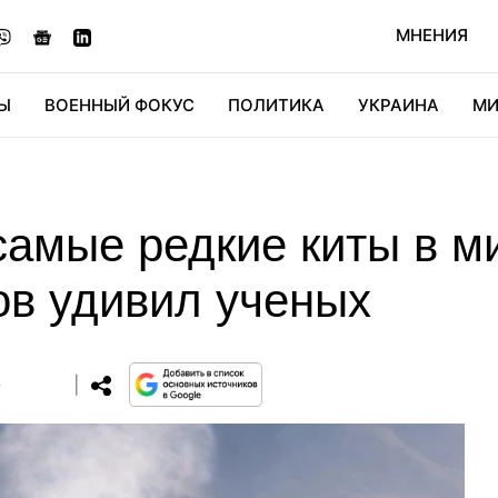
МНЕНИЯ
Ы
ВОЕННЫЙ ФОКУС
ПОЛИТИКА
УКРАИНА
МИ
ОНОМИКА
ДИДЖИТАЛ
АВТО
МИРФАН
КУЛЬТ
самые редкие киты в м
ов удивил ученых
0