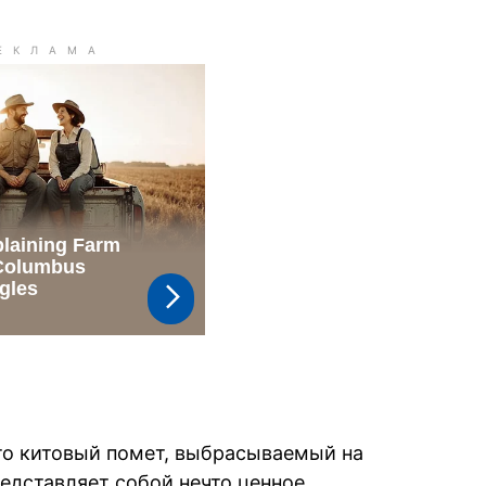
то китовый помет, выбрасываемый на
дставляет собой нечто ценное.