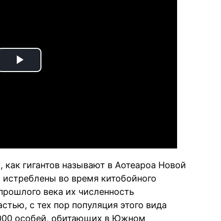
Play
Video
 как гигантов называют в Аотеароа Новой
 истреблены во время китобойного
 прошлого века их численность
астью, с тех пор популяция этого вида
 000 особей, обитающих в Южном