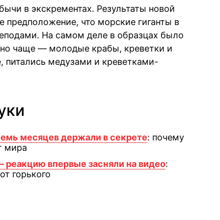
ычи в экскрементах. Результаты новой
е предположение, что морские гиганты в
еподами. На самом деле в образцах было
льно чаще — молодые крабы, креветки и
е, питались медузами и креветками-
уки
емь месяцев держали в секрете
: почему
т мира
 реакцию впервые засняли на видео
:
от горького
book
iber
в Whatsapp
ь в Messenger
ить в LinkedIn