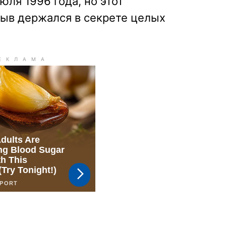
юля 1996 года, но этот
ыв держался в секрете целых