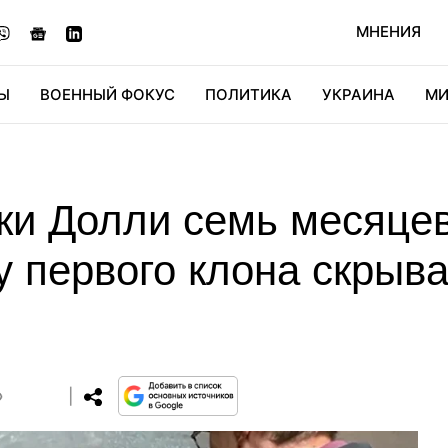
МНЕНИЯ
Ы
ВОЕННЫЙ ФОКУС
ПОЛИТИКА
УКРАИНА
МИ
ОНОМИКА
ДИДЖИТАЛ
АВТО
МИРФАН
КУЛЬТ
ки Долли семь месяце
у первого клона скрыв
0