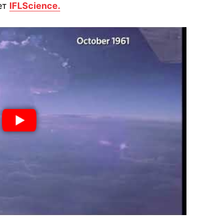
ет
IFLScience.