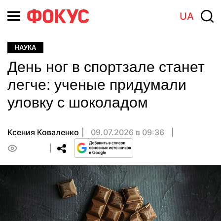
UA
НАУКА
День ног в спортзале станет
легче: ученые придумали
уловку с шоколадом
Ксения Коваленко
09.07.2026 в 09:36
0