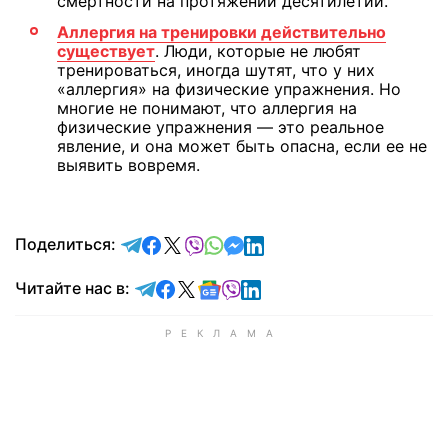
смертности на протяжении десятилетий.
Аллергия на тренировки действительно
существует
. Люди, которые не любят
тренироваться, иногда шутят, что у них
«аллергия» на физические упражнения. Но
многие не понимают, что аллергия на
физические упражнения — это реальное
явление, и она может быть опасна, если ее не
выявить вовремя.
отправить в Telegram
поделиться в Facebook
поделиться в X
отправить в Viber
отправить в Whatsapp
отправить в Messenger
отправить в LinkedIn
Поделиться:
Читайте в Telegram
Читайте в Facebook
Читайте в X
Читайте в Google news
Читайте в Viber
Читайте в LinkedIn
Читайте нас в: