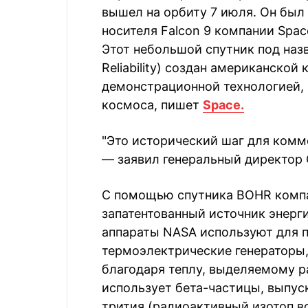
вышел на орбиту 7 июля. Он был
носителя Falcon 9 компании Spac
Этот небольшой спутник под назва
Reliability) создан американской
демонстрационной технологией,
космоса, пишет
Space.
"Это исторический шаг для комм
— заявил генеральный директор C
С помощью спутника BOHR компа
запатентованный источник энерг
аппараты NASA используют для 
термоэлектрические генераторы,
благодаря теплу, выделяемому р
использует бета-частицы, выпу
трития (радиоактивный изотоп в