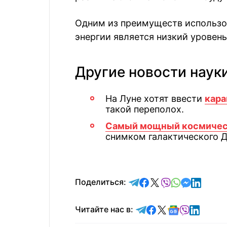
Одним из преимуществ использов
энергии является низкий уровень
Другие новости наук
На Луне хотят ввести
кара
такой переполох.
Самый мощный космичес
снимком галактического 
отправить в Telegram
поделиться в Face
поделиться в X
отправить в V
отправить 
отправит
отправ
Поделиться:
Читайте в Telegram
Читайте в Faceb
Читайте в X
Читайте в 
Читайте в
Читайт
Читайте нас в: