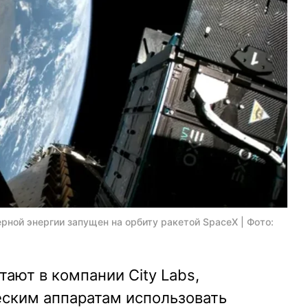
рной энергии запущен на орбиту ракетой SpaceX | Фото:
тают в компании City Labs,
ским аппаратам использовать