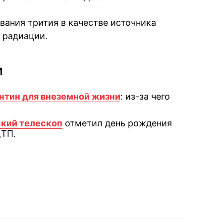
ания трития в качестве источника
 радиации.
и
нтин для внеземной жизни
: из-за чего
кий телескоп
отметил день рождения
ДТП.
book
iber
в Whatsapp
ь в Messenger
ить в LinkedIn
ook
Google news
 Viber
е в LinkedIn