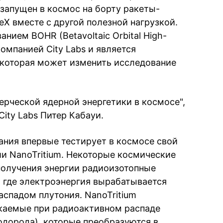
 запущен в космос на борту ракеты-
eX вместе с другой полезной нагрузкой.
нием BOHR (Betavoltaic Orbital High-
 компанией City Labs и является
 которая может изменить исследование
ерческой ядерной энергетики в космосе",
ity Labs Питер Кабауи.
ния впервые тестирует в космосе свой
ии NanoTritium. Некоторые космические
получения энергии радиоизотопные
 где электроэнергия вырабатывается
аспадом плутония. NanoTritium
скаемые при радиоактивном распаде
одорода), которые преобразуются в