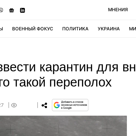
МНЕНИЯ
Ы
ВОЕННЫЙ ФОКУС
ПОЛИТИКА
УКРАИНА
МИ
ОНОМИКА
ДИДЖИТАЛ
АВТО
МИРФАН
КУЛЬТ
ввести карантин для в
его такой переполох
27
0