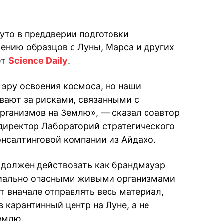
уто в преддверии подготовки
ению образцов с Луны, Марса и других
ет
Science Daily
.
 эру освоения космоса, но наши
евают за рисками, связанными с
рганизмов на Землю», — сказал соавтор
директор Лабораторий стратегического
онсалтинговой компании из Айдахо.
е должен действовать как брандмауэр
иально опасными живыми организмами
т вначале отправлять весь материал,
 карантинный центр на Луне, а не
емлю.