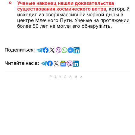
Ученые наконец нашли доказательства
существования космического ветра
, который
исходит из сверхмассивной черной дыры в
центре Млечного Пути. Ученые на протяжении
более 50 лет не могли его обнаружить.
отправить в Telegram
поделиться в Facebook
поделиться в X
отправить в Viber
отправить в Whatsapp
отправить в Messenger
отправить в LinkedIn
Поделиться:
Читайте в Telegram
Читайте в Facebook
Читайте в X
Читайте в Google news
Читайте в Viber
Читайте в LinkedIn
Читайте нас в: