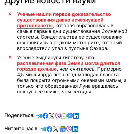
Другие новости науки
Ученые нашли первое доказательство
существования давно исчезнувшей
протопланеты
, которая образовалась в
самые первые дни существования Солнечной
системы. Свидетельства ее существования
сохранились в редком метеорите, который
впоследствии упал в пустыне Сахара.
Ученые выдвинули гипотезу, что
расплавленная фаза Земли могла длиться
гораздо дольше
, чем считалось. Примерно
4,5 миллиарда лет назад молодая планета
была покрыта огромными океанами магмы, а
только что образованная Луна вращалась
вокруг нее ближе, чем сегодня.
отправить в Telegram
поделиться в Facebook
поделиться в X
отправить в Viber
отправить в Whatsapp
отправить в Messenger
отправить в LinkedIn
Поделиться:
Читайте в Telegram
Читайте в Facebook
Читайте в X
Читайте в Google news
Читайте в Viber
Читайте в LinkedIn
Читайте нас в: