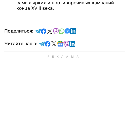
самых ярких и противоречивых кампаний
конца XVIII века.
отправить в Telegram
поделиться в Facebook
поделиться в X
отправить в Viber
отправить в Whatsapp
отправить в Messenger
отправить в LinkedIn
Поделиться:
Читайте в Telegram
Читайте в Facebook
Читайте в X
Читайте в Google news
Читайте в Viber
Читайте в LinkedIn
Читайте нас в: