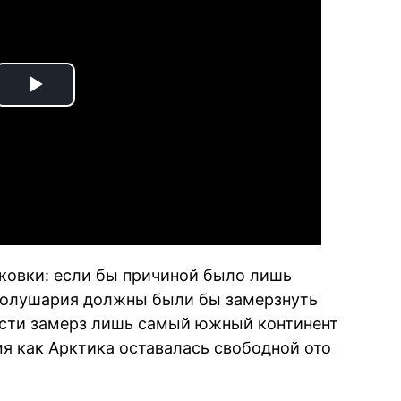
Play
Video
ыковки: если бы причиной было лишь
 полушария должны были бы замерзнуть
ости замерз лишь самый южный континент
мя как Арктика оставалась свободной ото