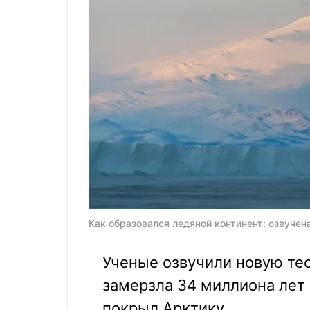
Как образовался ледяной континент: озвучена
Ученые озвучили новую те
замерзла 34 миллиона лет 
покрыл Арктику.