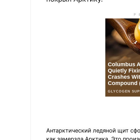
Антарктический ледяной щит сфо
как замерзла Арктика. Это произ