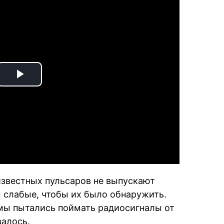
Play
Video
известных пульсаров не выпускают
 слабые, чтобы их было обнаружить.
мы пытались поймать радиосигналы от
валось.