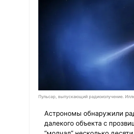
Пульсар, выпускающий радиоизлучение. Иллю
Астрономы обнаружили ра
далекого объекта с прозви
“молчал” несколько десяти