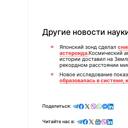
Другие новости наук
Японский зонд сделал
сни
астероида.
Космический ап
истории доставил на Земл
рекордном расстоянии ми
Новое исследование показ
образовалась в системе,
отправить в Telegram
поделиться в Face
поделиться в X
отправить в V
отправить 
отправит
отправ
Поделиться:
Читайте в Telegram
Читайте в Faceb
Читайте в X
Читайте в 
Читайте в
Читайт
Читайте нас в: