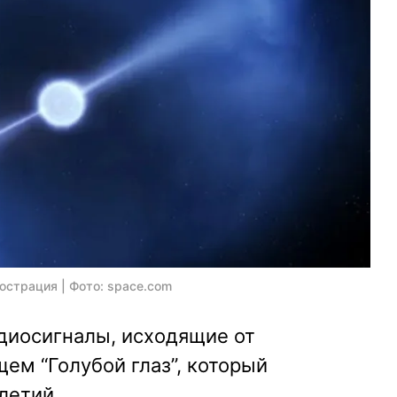
страция | Фото: space.com
диосигналы, исходящие от
щем “Голубой глаз”, который
летий.