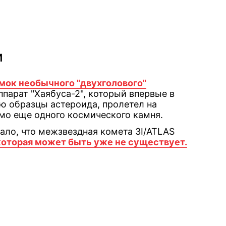
и
мок необычного "двухголового"
парат "Хаябуса-2", который впервые в
ю образцы астероида, пролетел на
мо еще одного космического камня.
ало, что межзвездная комета 3I/ATLAS
 которая может быть уже не существует.
book
iber
в Whatsapp
ь в Messenger
ить в LinkedIn
ook
Google news
 Viber
е в LinkedIn