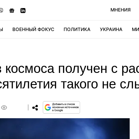
МНЕНИЯ
Ы
ВОЕННЫЙ ФОКУС
ПОЛИТИКА
УКРАИНА
МИ
ОНОМИКА
ДИДЖИТАЛ
АВТО
МИРФАН
КУЛЬТ
 космоса получен с ра
есятилетия такого не с
0