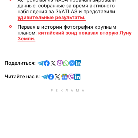
данные, собранные за время активного
наблюдения за 3I/ATLAS и представили
удивительные результаты.
Первая в истории фотография крупным
планом:
китайский зонд показал вторую Луну
Земли.
отправить в Telegram
поделиться в Facebook
поделиться в X
отправить в Viber
отправить в Whatsapp
отправить в Messenger
отправить в LinkedIn
Поделиться:
Читайте в Telegram
Читайте в Facebook
Читайте в X
Читайте в Google news
Читайте в Viber
Читайте в LinkedIn
Читайте нас в: