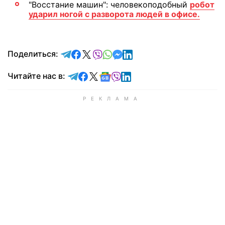
"Восстание машин": человекоподобный
робот
ударил ногой с разворота людей в офисе.
отправить в Telegram
поделиться в Facebook
поделиться в X
отправить в Viber
отправить в Whatsapp
отправить в Messenger
отправить в LinkedIn
Поделиться:
Читайте в Telegram
Читайте в Facebook
Читайте в X
Читайте в Google news
Читайте в Viber
Читайте в LinkedIn
Читайте нас в: