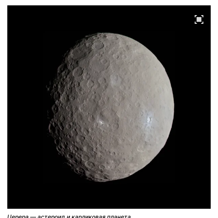
Церера — астероид и карликовая планета