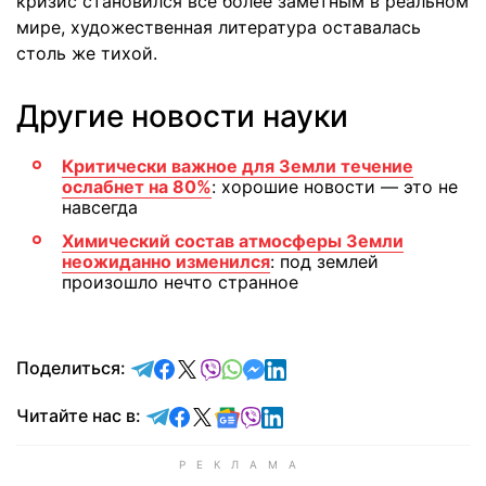
кризис становился все более заметным в реальном
мире, художественная литература оставалась
столь же тихой.
Другие новости науки
Критически важное для Земли течение
ослабнет на 80%
: хорошие новости — это не
навсегда
Химический состав атмосферы Земли
неожиданно изменился
: под землей
произошло нечто странное
отправить в Telegram
поделиться в Facebook
поделиться в X
отправить в Viber
отправить в Whatsapp
отправить в Messenger
отправить в LinkedIn
Поделиться:
Читайте в Telegram
Читайте в Facebook
Читайте в X
Читайте в Google news
Читайте в Viber
Читайте в LinkedIn
Читайте нас в: