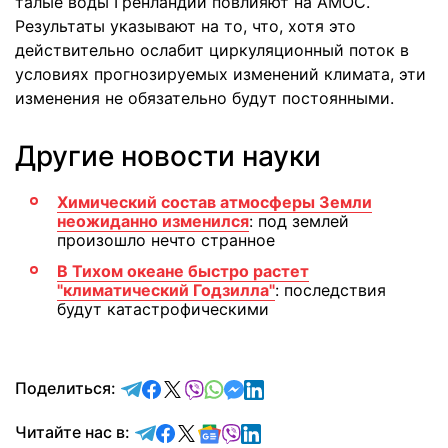
талые воды Гренландии повлияют на AMOC.
Результаты указывают на то, что, хотя это
действительно ослабит циркуляционный поток в
условиях прогнозируемых изменений климата, эти
изменения не обязательно будут постоянными.
Другие новости науки
Химический состав атмосферы Земли
неожиданно изменился
: под землей
произошло нечто странное
В Тихом океане быстро растет
"климатический Годзилла"
: последствия
будут катастрофическими
отправить в Telegram
поделиться в Facebook
поделиться в X
отправить в Viber
отправить в Whatsapp
отправить в Messenger
отправить в LinkedIn
Поделиться:
Читайте в Telegram
Читайте в Facebook
Читайте в X
Читайте в Google news
Читайте в Viber
Читайте в LinkedIn
Читайте нас в: