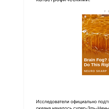
Исследователи официально подтв
океана началось супер-Эль-Ниньо