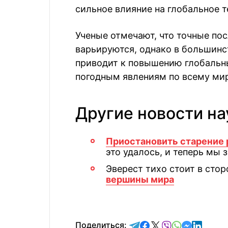
сильное влияние на глобальное т
Ученые отмечают, что точные по
варьируются, однако в большинс
приводит к повышению глобальн
погодным явлениям по всему мир
Другие новости на
Приостановить старение 
это удалось, и теперь мы 
Эверест тихо стоит в стор
вершины мира
отправить в Telegram
поделиться в Face
поделиться в X
отправить в V
отправить 
отправит
отправ
Поделиться: