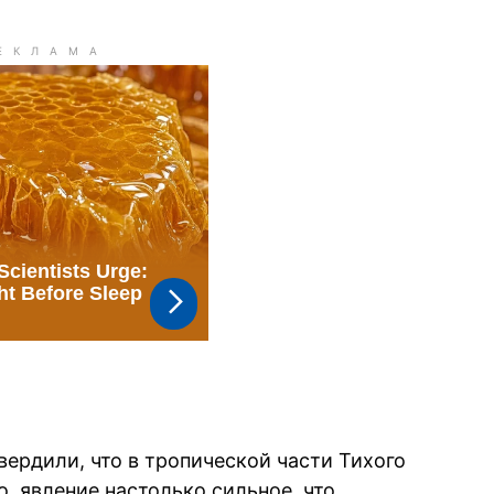
ердили, что в тропической части Тихого
, явление настолько сильное, что