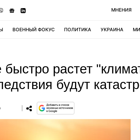
МНЕНИЯ
Ы
ВОЕННЫЙ ФОКУС
ПОЛИТИКА
УКРАИНА
МИ
ОНОМИКА
ДИДЖИТАЛ
АВТО
МИРФАН
КУЛЬТ
 быстро растет "клима
следствия будут катас
0