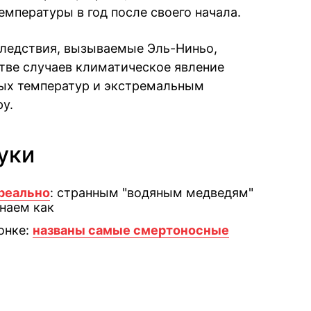
емпературы в год после своего начала.
следствия, вызываемые Эль-Ниньо,
тве случаев климатическое явление
ых температур и экстремальным
у.
уки
реально
: странным "водяным медведям"
знаем как
онке:
названы самые смертоносные
book
iber
в Whatsapp
ь в Messenger
ить в LinkedIn