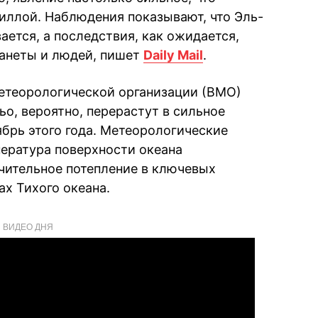
зиллой. Наблюдения показывают, что Эль-
ется, а последствия, как ожидается,
ланеты и людей, пишет
Daily Mail
.
етеорологической организации (ВМО)
ьо, вероятно, перерастут в сильное
ябрь этого года. Метеорологические
пература поверхности океана
чительное потепление в ключевых
ах Тихого океана.
ВИДЕО ДНЯ