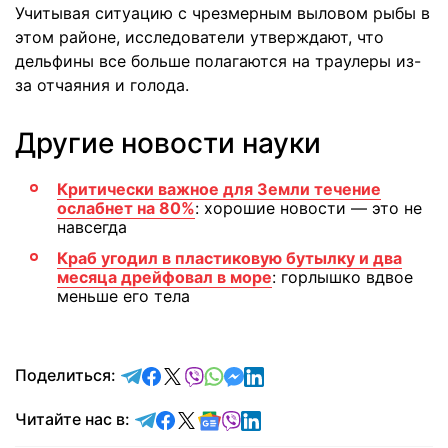
Учитывая ситуацию с чрезмерным выловом рыбы в
этом районе, исследователи утверждают, что
дельфины все больше полагаются на траулеры из-
за отчаяния и голода.
Другие новости науки
Критически важное для Земли течение
ослабнет на 80%
: хорошие новости — это не
навсегда
Краб угодил в пластиковую бутылку и два
месяца дрейфовал в море
: горлышко вдвое
меньше его тела
отправить в Telegram
поделиться в Facebook
поделиться в X
отправить в Viber
отправить в Whatsapp
отправить в Messenger
отправить в LinkedIn
Поделиться:
Читайте в Telegram
Читайте в Facebook
Читайте в X
Читайте в Google news
Читайте в Viber
Читайте в LinkedIn
Читайте нас в: