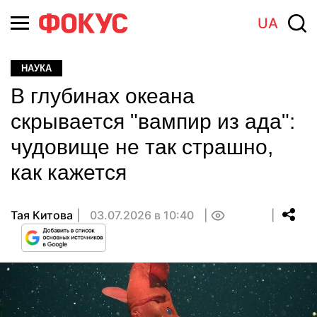
UA
НАУКА
В глубинах океана
скрывается "вампир из ада":
чудовище не так страшно,
как кажется
Тая Китова
03.07.2026 в 10:40
0