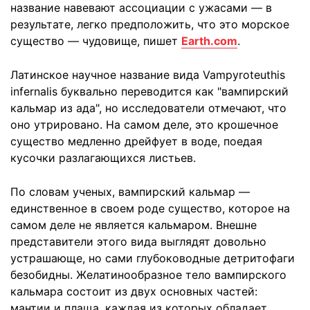
название навевают ассоциации с ужасами — в
результате, легко предположить, что это морское
существо — чудовище, пишет
Earth.com
.
Латинское научное название вида Vampyroteuthis
infernalis буквально переводится как "вампирский
кальмар из ада", но исследователи отмечают, что
оно утрировано. На самом деле, это крошечное
существо медленно дрейфует в воде, поедая
кусочки разлагающихся листьев.
По словам ученых, вампирский кальмар —
единственное в своем роде существо, которое на
самом деле не является кальмаром. Внешне
представители этого вида выглядят довольно
устрашающе, но сами глубоководные детритофаги
безобидны. Желатинообразное тело вампирского
кальмара состоит из двух основных частей:
мантии и плаща, каждая из которых обладает