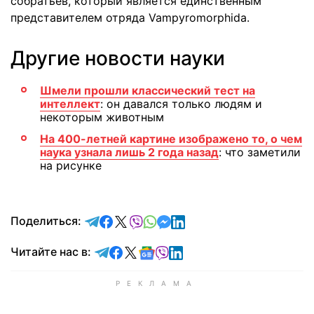
собратьев, который является единственным
представителем отряда Vampyromorphida.
Другие новости науки
Шмели прошли классический тест на
интеллект
: он давался только людям и
некоторым животным
На 400-летней картине изображено то, о чем
наука узнала лишь 2 года назад
: что заметили
на рисунке
отправить в Telegram
поделиться в Facebook
поделиться в X
отправить в Viber
отправить в Whatsapp
отправить в Messenger
отправить в LinkedIn
Поделиться:
Читайте в Telegram
Читайте в Facebook
Читайте в X
Читайте в Google news
Читайте в Viber
Читайте в LinkedIn
Читайте нас в: